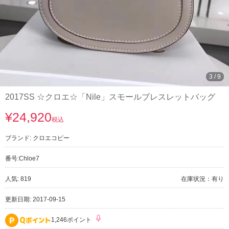
3
/
9
2017SS ☆クロエ☆「Nile」スモールブレスレットバッグ
¥24,920
税込
ブランド:
クロエコピー
番号:
Chloe7
人気: 819
在庫状況：有り
更新日期: 2017-09-15
1,246ポイント