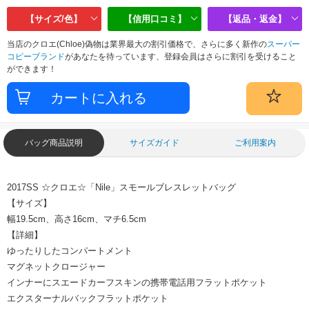
【サイズ/色】
【信用口コミ】
【返品・返金】
当店のクロエ(Chloe)偽物は業界最大の割引価格で、さらに多く新作の
スーパー
コピーブランド
があなたを待っています、登録会員はさらに割引を受けること
ができます！
バッグ商品説明
サイズガイド
ご利用案内
2017SS ☆クロエ☆「Nile」スモールブレスレットバッグ
【サイズ】
幅19.5cm、高さ16cm、マチ6.5cm
【詳細】
ゆったりしたコンパートメント
マグネットクロージャー
インナーにスエードカーフスキンの携帯電話用フラットポケット
エクスターナルバックフラットポケット