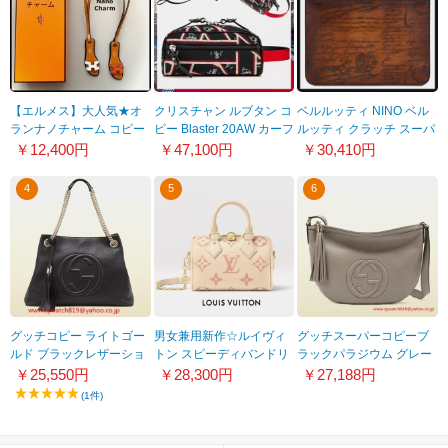
【エルメス】大人気★オ
クリスチャン ルブタン コ
ベルルッティ NINO ベル
ランナノチャーム コピー
ピー Blaster 20AW カーフ
ルッティ クラッチ スーパ
21070605
スキン ロゴ メンズバッグ
ーコピー スクリプト
￥12,400円
￥47,100円
￥30,410円
新作 3205353J185
Document Holder
9102108
4
5
6
グッチコピー ライトゴー
男女兼用新作☆ルイヴィ
グッチスーパーコピーブ
ルド ブラックレザーショ
トン スピーディバンドリ
ラックパラジウム グレー
ルダーバッグ308982
エール 偽物 20 M46397
レザー メッセンジャーバ
￥25,550円
￥28,300円
￥27,188円
A7M0G 1000
ッグ308361 A7M0Z 2816
(1件)