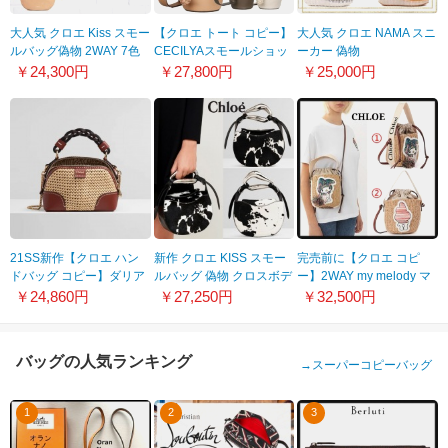
大人気 クロエ Kiss スモー
【クロエ トート コピー】
大人気 クロエ NAMA スニ
ルバッグ偽物 2WAY 7色
CECILYAスモールショッ
ーカー 偽物
CHC21US350E48763
ピングバッグ
CHC22S579Y0411
￥24,300円
￥27,800円
￥25,000円
CHS21SSB05912205
21SS新作【クロエ ハン
新作 クロエ KISS スモー
完売前に【クロエ コピ
ドバッグ コピー】ダリア
ルバッグ 偽物 クロスボデ
ー】2WAY my melody マ
ミニバッグ ラフィア ハン
ィ CHC21AS350F12001
イメロディ バスケット カ
￥24,860円
￥27,250円
￥32,500円
ドバッグ
ゴ CHC23SS381J6769A
CHC21US362E4727S
バッグの人気ランキング
→
スーパーコピーバッグ
1
2
3