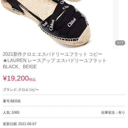
3
/
7
2021新作クロエ エスパドリーユフラット コピー
★LAUREN レースアップ エスパドリーユフラット
BLACK、BEIGE
¥19,200
税込
ブランド:
クロエコピー
番号:
BEIGE
人気: 1065
在庫状況：有り
更新日期: 2021-06-07