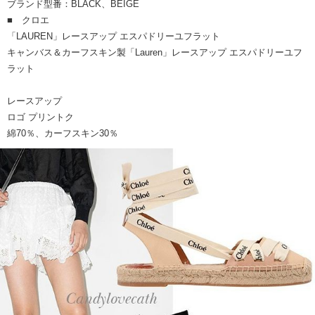
ブランド型番：BLACK、BEIGE
■ クロエ
「LAUREN」レースアップ エスパドリーユフラット
キャンバス＆カーフスキン製「Lauren」レースアップ エスパドリーユフ
ラット
レースアップ
ロゴ プリントク
綿70％、カーフスキン30％