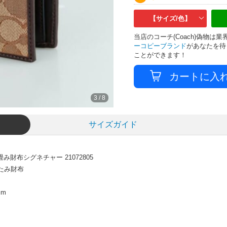
【サイズ/色】
当店のコーチ(Coach)偽物
ーコピーブランド
があなたを待
ことができます！
3
/
8
サイズガイド
財布シグネチャー 21072805
たたみ財布
cm