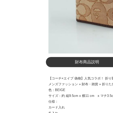
財布商品説明
【コーチ×エイプ 偽物】人気コラボ！ 折り畳み
メンズファッション » 財布・雑貨 » 折り
色：BEIGE
サイズ：約 縦9.5cm x 横11 cm x マチ3.5
仕様：
カード入れ