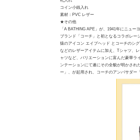
札入れ
コイン小銭入れ
素材：PVC レザー
★その他
「A BATHING APE」が、1941
ブランド「コーチ」と初となるコラボレー
猿のアイコン エイプヘッド とコーチのシ
などのレザーアイテムに加え、Tシャツ、レ
ャツなど、バリエーションに富んだ豪華ライ
ンテーションにて遂にその全貌が明かされた
ー」、が起用され、コーチのアンバサダー「マイケ