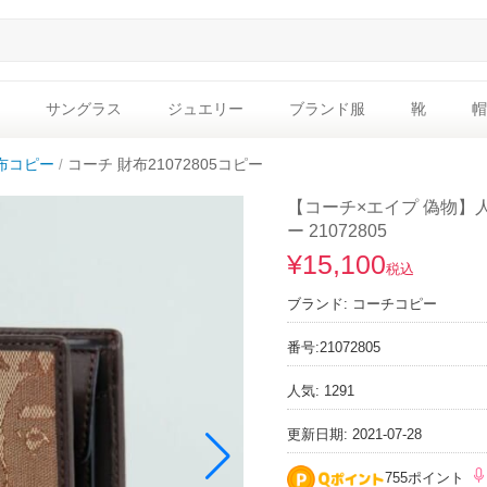
サングラス
ジュエリー
ブランド服
靴
帽
布コピー
コーチ 財布21072805コピー
【コーチ×エイプ 偽物】
ー 21072805
¥15,100
税込
ブランド:
コーチコピー
番号:
21072805
人気: 1291
更新日期: 2021-07-28
755ポイント