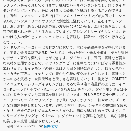
い選択肢です。歩くたびに揺れる長いペンダントは、顔輪郭を美しく整え、ネ
ックラインを長く見せてくれます。繊細なパールペンダントでも、輝くダイヤ
モンドペンダントでも、身につける人に優雅さと魅力を添えることができま
す。近年、ファッション業界ではアシンメトリーイヤリングが人気です。シャ
ネルのアシンメトリーイヤリングは創造性に溢れています。左右イヤリング
は、形、素材、あるいは要素の使い方が異なりながらも、互いに響き合い、独
特で調和とれた美しさを生み出しています。アシンメトリーイヤリングは、身
につける人の個性とファッションセンスを表現し、群衆の中で際立つ存在とな
るでしょう。
シャネルスーパーコピーは素材選びにおいて、常に高品質基準を堅持していま
す。主要な金属素材であるKゴールドは、優れた靭性と光沢を備え、様々な複雑
なデザイン要件を満たすことができます。ダイヤモンド、宝石、真珠など貴重
な素材を使用することで、イヤリングコピーに豪華でまばゆいばかり雰囲気が
加わります。ダイヤモンドの輝く光は人々目を瞬時に惹きつけ、様々な色やカ
ット方法の宝石は、イヤリングに豊かな色彩の変化をもたらします。真珠の温
かみのある質感は、女性優雅さと優しさを表現しています。例えば、COMÈTE
ハイジュエリーシリーズイヤリングは、まるで降り注ぐ流星群のように、イエ
ローKゴールドとホワイトKゴールドを巧みに組み合わせ、ダイヤモンドまばゆ
いばかり光とモダンな雰囲気を醸し出しています。PLUME DE CHANELハイジ
ュエリーシリーズイヤリングは、そよ風になびくかように、軽やかでリズミカ
ルな雰囲気を醸し出しています。羽根は1932年以来、シャネルの象徴的な要素
となり、体を包み込むジュエリーへと変化し、自由な魅力を放っています。こ
シリーズイヤリングは、Kゴールドにダイヤモンドと真珠を使用し、異なる素材
の美しさを完璧に融合させています。
時間：2025-07-23
by
藤井 君枝