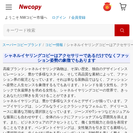
ようこそ NWコピー市場へ
ログイン
/
会員登録
スーパーコピーブランド
コピー情報
シャネルイヤリングコピーはアクセサリ
シャネルイヤリングコピーはアクセサリーであるだけでなくファッ
ション姿勢の象徴でもあります
高級ブランドシャネルイヤリング偽物は、そ深い歴史、独自のデザインインス
ピレーション、豊かで多様なスタイル、そして高品質な素材によって、ファッ
ション界の寵児となっています。それは単なる装飾品ではなく、ファッション
へ姿勢と人生センスを象徴するもでもあります。トレンドを追う女性も、クラ
シックで永遠輝きを求める女性も、シャネルイヤリングコピーの世界で、きっ
とあなただけ輝きを見つけることができます。
シャネルイヤリングは、豊かで多様なスタイルとデザインが揃っています。フ
ープイヤリングは、シンプルなラインとクラシックなフォルムで、デイリーユ
ースに最適な万能な選択肢となっています。ジーンズやTシャツなどカジュアル
な服装にも合わせやすく、全体のルックにファッショナブルな雰囲気を添えま
す。また、ビジネスウェアのアクセントとして、働く女性能力と自信を表現す
ることもできます。ペンダントイヤリングは、女性魅力を引き立てる素晴らし