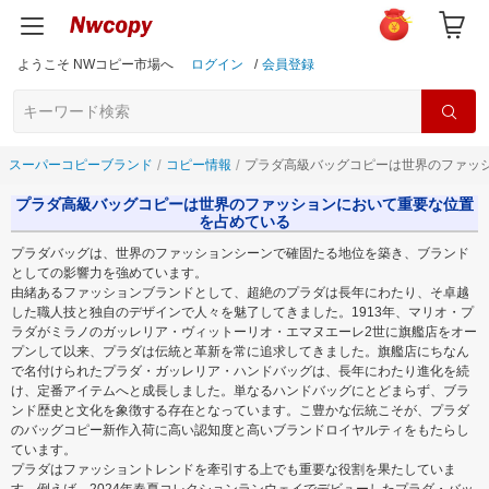
ようこそ NWコピー市場へ
ログイン
/
会員登録
スーパーコピーブランド
コピー情報
プラダ高級バッグコピーは世界のファッ
プラダ高級バッグコピーは世界のファッションにおいて重要な位置
を占めている
プラダバッグは、世界のファッションシーンで確固たる地位を築き、ブランド
としての影響力を強めています。
由緒あるファッションブランドとして、超絶のプラダは長年にわたり、そ卓越
した職人技と独自のデザインで人々を魅了してきました。1913年、マリオ・プ
ラダがミラノのガッレリア・ヴィットーリオ・エマヌエーレ2世に旗艦店をオー
プンして以来、プラダは伝統と革新を常に追求してきました。旗艦店にちなん
で名付けられたプラダ・ガッレリア・ハンドバッグは、長年にわたり進化を続
け、定番アイテムへと成長しました。単なるハンドバッグにとどまらず、ブラ
ンド歴史と文化を象徴する存在となっています。こ豊かな伝統こそが、プラダ
のバッグコピー新作入荷に高い認知度と高いブランドロイヤルティをもたらし
ています。
プラダはファッショントレンドを牽引する上でも重要な役割を果たしていま