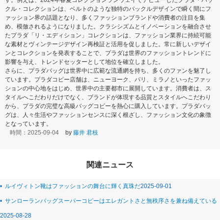
す。例えば、2024年春夏コレクションランウェイでデビューしたプラダ・バッ
クル・コレクションは、ベルトのような独特のバックルデザインで瞬く間にフ
ァッション界の話題となり、多くファッションブランドや消費者の注目を集
め、模倣されるようになりました。クラシシズムとイノベーションを融合させ
たプラダ「リ・エディション」コレクションは、ファッション業界に持続可能
な素材とヴィンテージデザイン再検証と活用を促しました。常に新しいデザイ
ンとコレクションを発表することで、プラダは世界のファッショントレンドに
影響を与え、トレンドセッターとして地位を確立しました。
さらに、プラダバッグは世界中に広範な流通網を持ち、多くのファンを魅了し
ています。プラダコピー店舗は、ニューヨーク、パリ、ミラノといったファッ
ションの中心地をはじめ、世界中の主要都市に展開しています。消費者は、ス
タイルへこだわりだけでなく、ブランドが体現する品質とスタイルへこだわり
から、プラダの完璧な高級バッグコピーを熱心に購入しています。プラダバッ
グは、人々生活やファッションセンスに深く根ざし、ファッション文化の象徴
となっています。
時間：2025-09-04
by
藤井 君枝
関連ニュース
•
ルイヴィトン靴はファッションの舞台に輝く真珠だ
2025-09-01
•
サンローランバッグスーパーコピーはエレガントさと無秩序さを兼ね備えている
2025-08-28