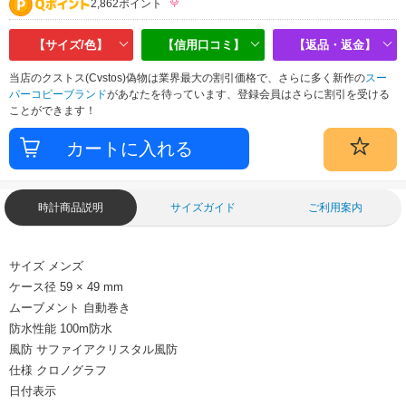
2,862ポイント
【サイズ/色】
【信用口コミ】
【返品・返金】
当店のクストス(Cvstos)偽物は業界最大の割引価格で、さらに多く新作の
スー
パーコピーブランド
があなたを待っています、登録会員はさらに割引を受ける
ことができます！
時計商品説明
サイズガイド
ご利用案内
サイズ
メンズ
ケース径
59 × 49 mm
ムーブメント
自動巻き
防水性能
100m防水
風防
サファイアクリスタル風防
仕様
クロノグラフ
日付表示