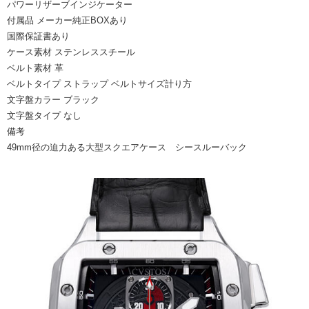
パワーリザーブインジケーター
付属品
メーカー純正BOXあり
国際保証書あり
ケース素材
ステンレススチール
ベルト素材
革
ベルトタイプ
ストラップ ベルトサイズ計り方
文字盤カラー
ブラック
文字盤タイプ
なし
備考
49mm径の迫力ある大型スクエアケース シースルーバック