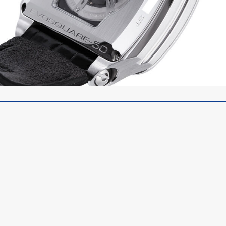
クストス スーパーコピー エヴォスクエア クロノグラフ CVE50-CHR お客様の
レビューを書く
評価
Cvstosコピー関連商品
→
クストス偽物