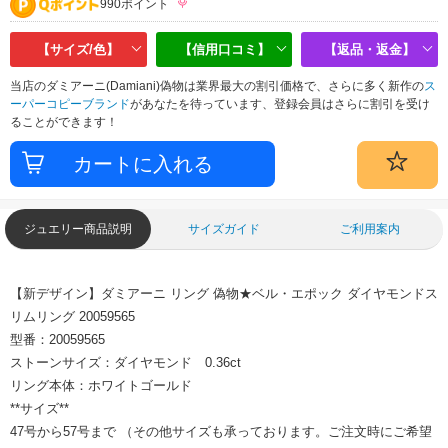
990ポイント
【サイズ/色】
【信用口コミ】
【返品・返金】
当店のダミアーニ(Damiani)偽物は業界最大の割引価格で、さらに多く新作の
ス
ーパーコピーブランド
があなたを待っています、登録会員はさらに割引を受け
ることができます！
ジュエリー商品説明
サイズガイド
ご利用案内
【新デザイン】ダミアーニ リング 偽物★ベル・エポック ダイヤモンドス
リムリング 20059565
型番：20059565
ストーンサイズ：ダイヤモンド 0.36ct
リング本体：ホワイトゴールド
**サイズ**
47号から57号まで （その他サイズも承っております。ご注文時にご希望