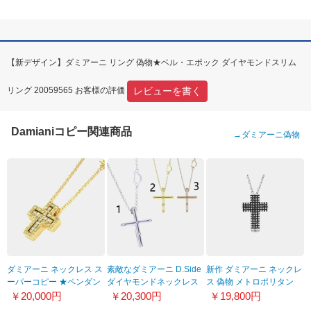
【新デザイン】ダミアーニ リング 偽物★ベル・エポック ダイヤモンドスリム
レビューを書く
リング 20059565 お客様の評価
Damianiコピー関連商品
→
ダミアーニ偽物
ダミアーニ ネックレス ス
素敵なダミアーニ D.Side
新作 ダミアーニ ネックレ
ーパーコピー ★ペンダン
ダイヤモンドネックレス
ス 偽物 メトロポリタン
ト ベルエポック ダイヤモ
コピー 20076845
ブラックダイヤモンドネ
￥20,000円
￥20,300円
￥19,800円
ンド 20083571
ックレス 20072550