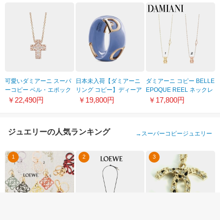
可愛いダミアーニ スーパ
日本未入荷【ダミアーニ
ダミアーニ コピー BELLE
ーコピー ベル・エポック
リング コピー】ディーア
EPOQUE REEL ネックレ
ピンクゴールド ネックレ
イコン ブルーリング
ス 2色 20093322
￥22,490円
￥19,800円
￥17,800円
ス XXS 20083570
20082244
ジュエリーの人気ランキング
→
スーパーコピージュエリー
1
2
3