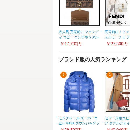
大人気 完売前に フェンデ
完売前に！フェ
ィ コピー コンチネンタル
ェルサーチェ 
長財布 実用的 レザー
チェ コラボ バ
￥17,700円
￥27,300円
8M0251AAFMF13VK
バン8BS066AJT
ブランド服の人気ランキング
1
2
モンクレール スーパーコ
セリーヌ服コピ
ピーMaya ダウンジャケッ
ア ダブルフェイ
ト
キャメル
￥39,520円
￥40,040円