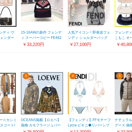
ンディ ヴ
15-16AWの新作 フェンデ
人気アイコン！即発送フェ
フェンディ
フェンダー
ィ スーパーコピー FE462
ンディ ショルダーバッグ
こもこ オ
ッグ 偽物カ
フェンディ MONSTER
偽物 モン トレゾール バケ
バッグ 偽物
￥33,220円
￥27,100円
￥40,8
6F184R
BACKPACK
ットバッグ
8BS068AL
8BZ038_48Z_F044W
8BS010ALMYF0C3M
3
4
5
ー☆カシミ
OCEANS掲載【ロエベ】
【フェンディ】FFモチーフ
ナチュラ
スコート/
偽物 カモフラージュパー
Lycra ビキニ◆リバーシブ
グース 偽物 L
カー H664338X27
ル 偽物
Reflect
￥28,800円
￥13,300円
￥33,8