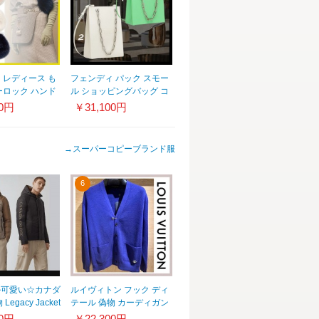
 レディース も
フェンディ パック スモー
ーロック ハンド
ル ショッピングバッグ コ
 ロゴ 3色
ピー 2色
00円
￥31,100円
S9F1IVT
8BH382ANSBF155C
→
スーパーコピーブランド服
6
ル可愛い☆カナダ
ルイヴィトン フック ディ
egacy Jacket
テール 偽物 カーディガン
ive リバーシブルダ
1AA4T3
00円
￥22,300円