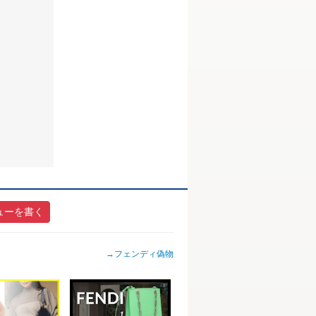
ューを書く
→
フェンディ偽物