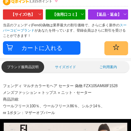
1,315ポイント
【サイズ/色】
【信用口コミ】
【返品・返金】
当店のフェンディ(Fendi)偽物は業界最大の割引価格で、さらに多く新作の
スー
パーコピーブランド
があなたを待っています、登録会員はさらに割引を受ける
ことができます！
ブランド服商品説明
サイズガイド
ご利用案内
フェンディ マルチカラーモヘア セーター 偽物 FZX105AM68F1528
メンズファッション » トップス » ニット・セーター
商品詳細:
ウールフリース100％、ウールフリース86％、シルク14％、
nr 1ボタン：マザーオブパール