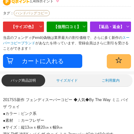
1,409ポイント
タグ：
ハンドバッグコピー
【サイズ/色】
【信用口コミ】
【返品・返金】
当店のフェンディ(Fendi)偽物は業界最大の割引価格で、さらに多く新作の
スー
パーコピーブランド
があなたを待っています、登録会員はさらに割引を受ける
ことができます！
バッグ商品説明
サイズガイド
ご利用案内
2017SS新作 フェンディスーパーコピー ◆人気◆By The Way ミニ バイ
ザ ウェイ
●カラー：ピンク系
●素材 ：カーフレザー
●サイズ：縦13㎝ｘ横20㎝ｘ幅9㎝