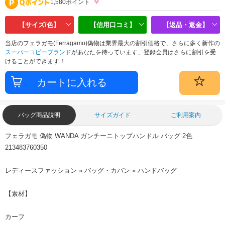
1,580ポイント
【サイズ/色】
【信用口コミ】
【返品・返金】
当店のフェラガモ(Ferragamo)偽物は業界最大の割引価格で、さらに多く新作の
スーパーコピーブランド
があなたを待っています、登録会員はさらに割引を受
けることができます！
バッグ商品説明
サイズガイド
ご利用案内
フェラガモ 偽物 WANDA ガンチーニトップハンドル バッグ 2色
213483760350
レディースファッション » バッグ・カバン » ハンドバッグ
【素材】
カーフ