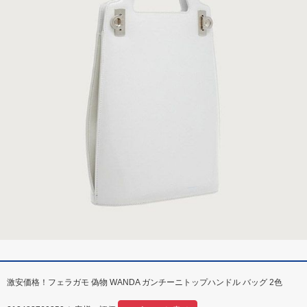
激安価格！フェラガモ 偽物 WANDA ガンチーニトップハンドル バッグ 2色