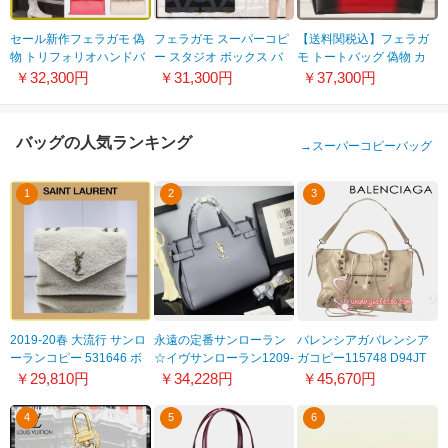
セール新作フェラガモ 偽
フェラガモ スーパーコピ
【送料関税込】フェラガ
物 トリフォリオハンドバ
ー スタジオ ボックス バ
モ トートバッグ 偽物 カ
ッグ 5色 210892744075
ッグ 212956759405
ーフ エアブラシ 2Way ロ
￥32,300円
￥31,300円
￥37,300円
ゴ 241232762046
バッグの人気ランキング
→
スーパーコピーバッグ
1
2
3
2019-20春 大流行 サンロ
永遠の定番サンローラン
バレンシアガバレンシア
ーランコピー 531646 ボ
☆イヴサンローラン1209-
ガコピー115748 D94JT
ア Ivory モコモコバッグ
1女性ハンドバッグ女子必
2577バッグ エディターズ
￥29,810円
￥34,228円
￥45,670円
9112704
須アイテム！魅力全開♪♪
バッグ ザ・シティ
PRALINE プラリネ（ベー
4
5
6
ジュ）