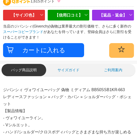
1,615ポイント
【サイズ/色】
【信用口コミ】
【返品・返金】
当店のジバンシィ(Givenchy)偽物は業界最大の割引価格で、さらに多く新作の
スーパーコピーブランド
があなたを待っています、登録会員はさらに割引を受
けることができます！
バッグ商品説明
サイズガイド
ご利用案内
ジバンシィ ヴォワイユーバッグ 偽物 ミディアム BB50SSB1KR-663
レディースファッション » バッグ・カバン » ショルダーバッグ・ポシェ
ット
【製品情報】
- ヴォワイユーライン。
- Vシルエット。
- ハンド/ショルダー/クロスボディバッグとさまざまな持ち方が楽しめる