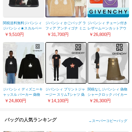
関税送料無料ジバンシィ
ジバンシィ かごバッグ ラ
ジバンシィ チェーン付き
ジバンシィ★スカルベー
フィア アンティゴナ ミニ
レザームーンカットアウ
スボールキャップ
バッグ 偽物 ナチュラル
トミニバッグ 偽物 4色
￥9,510円
￥31,700円
￥26,800円
BB50P2B1HF-101
BB50QKB1LD-001
ジバンシィ ディズニーキ
ジバンシィ プリントジャ
関税なしジバンシィ 偽物
ャッスル パーカー 偽物
ージー スリムTシャツ 偽
シャークロック バイカー
ブラック BMJ0HQ3Y78-
物 BM71DQ3Y6B
アンクルブーツ
￥24,800円
￥14,100円
￥26,300円
001
BE603SE1L0-313
バッグの人気ランキング
→
スーパーコピーバッグ