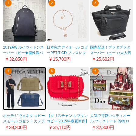
1
2
3
2019AW ルイヴィトンス
日本完売ディオール コピ
国内配送！プラダプラダ
ーパーコピー★個性派バ
ーPETIT CD ブレスレッ
スーパーコピー ♪♪大人気
ッグ アルマンドバックパ
ト B1134PMTCY_D402
☆2WAYナイロントート
￥32,850円
￥15,700円
￥25,692円
ック M42687
BR5137ブラック
4
5
6
ボッテガ ヴェネタ コピー
【クリスチャン ルブタン
人気で可愛い☆ディオー
スモール カセット カメラ
コピー 2015年春夏新作】
ル ブックトート 偽物 ロ
バッグ 2色
2015SSルブタン Sweety
ゴ入り スモールバッグ
￥39,800円
￥35,110円
￥32,300円
730027VB1K04102​
Charity mini ショルダー
M1265ZRZQ_M884