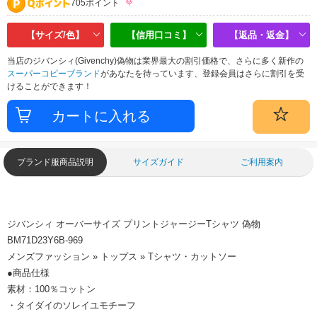
705ポイント
【サイズ/色】
【信用口コミ】
【返品・返金】
当店のジバンシィ(Givenchy)偽物は業界最大の割引価格で、さらに多く新作の
スーパーコピーブランド
があなたを待っています、登録会員はさらに割引を受
けることができます！
ブランド服商品説明
サイズガイド
ご利用案内
ジバンシィ オーバーサイズ プリントジャージーTシャツ 偽物
BM71D23Y6B-969
メンズファッション » トップス » Tシャツ・カットソー
●商品仕様
素材：100％コットン
・タイダイのソレイユモチーフ