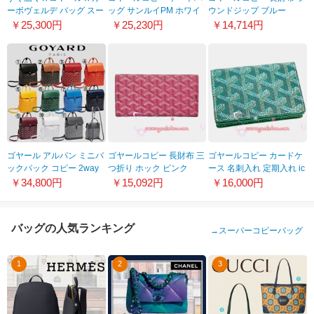
ーボヴェルデ バッグ スー
ッグ サンルイPM ホワイ
ウンドジップ ブルー
パーコピー★選べる２色
ト GY023
GY027
￥25,300円
￥25,230円
￥14,714円
21042617
ゴヤール アルパン ミニバ
ゴヤールコピー 長財布 三
ゴヤールコピー カードケ
ックパック コピー 2way
つ折り ホック ピンク
ース 名刺入れ 定期入れ ic
で使い勝手 全色
GY038
カード パスケース メンズ
￥34,800円
￥15,092円
￥16,000円
レディース ヘリンボーン
グリーン VERT APM421
09 高級
バッグの人気ランキング
→
スーパーコピーバッグ
1
2
3