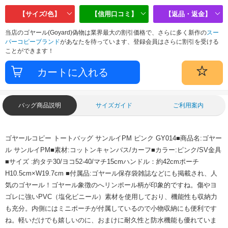
【サイズ/色】
【信用口コミ】
【返品・返金】
当店のゴヤール(Goyard)偽物は業界最大の割引価格で、さらに多く新作の
スー
パーコピーブランド
があなたを待っています、登録会員はさらに割引を受ける
ことができます！
バッグ商品説明
サイズガイド
ご利用案内
ゴヤールコピー トートバッグ サンルイPM ピンク GY014■商品名:ゴヤー
ル サンルイPM■素材:コットンキャンバス/カーフ■カラー:ピンク/SV金具
■サイズ :約タテ30/ヨコ52-40/マチ15cmハンドル：約42cmポーチ
H10.5cm×W19.7cm ■付属品:ゴヤール保存袋雑誌などにも掲載され、人
気のゴヤール！ゴヤール象徴のへリンポール柄が印象的ですね。傷やヨ
ゴレに強いPVC（塩化ビニール）素材を使用しており、機能性も収納力
も充分。内側にはミニポーチが付属しているので小物収納にも便利です
ね。軽いだけでも嬉しいのに、おまけに耐久性と防水機能も優れていま