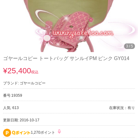
3
/
5
ゴヤールコピー トートバッグ サンルイPM ピンク GY014
¥25,400
税込
ブランド:
ゴヤールコピー
番号:
19359
人気: 613
在庫状況：有り
更新日期: 2016-10-17
1,270ポイント