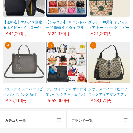
【送料込】エルメス偽物
【シャネル】19 ハンドバ
グッチ 100周年 オフィデ
★ネイビー×イエローが
ッグ 偽物 タイダイ ブル
ィア トートバッグ コピー
◎♪レザーバックパック
ー&パープル AS1160
M 花 GG ロゴ 送料込
￥44,000円
￥24,370円
￥31,300円
120037
B05080 NB800
676681UMZAG4271
4
5
6
フェンディ スーパーコピ
[デルヴォー]デルボー☆可
グッチスーパーコピーブ
ー ハンドバッグ 新作
愛いバッグチャーム☆バ
ラックディアマンテファ
2JOURS CARBONE
リエーション豊か
ブリック246907 FAGKG
￥35,110円
￥59,000円
￥28,070円
2WAY
22040908
9787
カテゴリ一覧
ブランド一覧