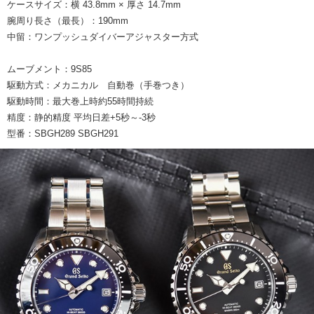
ケースサイズ：横 43.8mm × 厚さ 14.7mm
腕周り長さ（最長）：190mm
中留：ワンプッシュダイバーアジャスター方式
ムーブメント：9S85
駆動方式：メカニカル 自動巻（手巻つき）
駆動時間：最大巻上時約55時間持続
精度：静的精度 平均日差+5秒～-3秒
型番：SBGH289 SBGH291