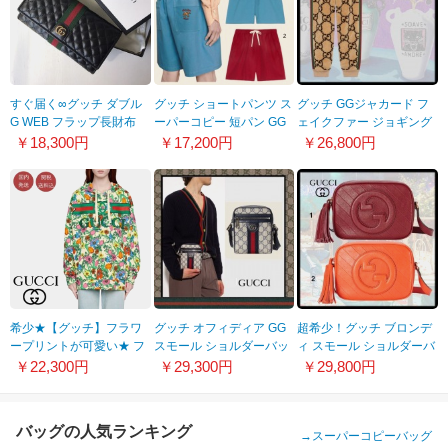
すぐ届く∞グッチ ダブル
グッチ ショートパンツ ス
グッチ GGジャカード フ
G WEB フラップ長財布
ーパーコピー 短パン GG
ェイクファー ジョギング
偽物 5364510YKBT1060
赤 青 キャンバス 男 プレ
パンツ 偽物
￥18,300円
￥17,200円
￥26,800円
タ 新 659825 ZAGP4
715233XJETP2066
6529
希少★【グッチ】フラワ
グッチ オフィディア GG
超希少！グッチ ブロンデ
ープリントが可愛い★ フ
スモール ショルダーバッ
ィ スモール ショルダーバ
ーディ パーカー
グ 偽物 598127 96IWN
ッグ コピー 2色
￥22,300円
￥29,300円
￥29,800円
22030107
4076
7423601IV0G6420
バッグの人気ランキング
→
スーパーコピーバッグ