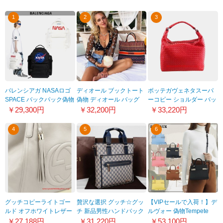
1
2
3
バレンシアガ NASAロゴ
ディオール ブックトート
ボッテガヴェネタスーパ
SPACE バックパック偽物
偽物 ディオール バッグ
ーコピー ショルダー バッ
21062521
キャンバス 刺繍
グ 181347 VQ130 6453
￥29,300円
￥32,200円
￥33,220円
20061101
4
5
6
グッチコピーライトゴー
贅沢な選択 グッチ☆グッ
【VIPセールで入荷！】デ
ルド オフホワイトレザー
チ 新品男性ハンドバック
ルヴォー 偽物Tempete
ショルダーバッグ282309
301621-1青色 新品登場当
Crush ジャンピングカー
￥27,188円
￥31,220円
￥53,100円