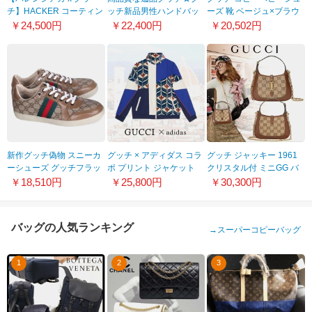
チ】HACKER コーティン
ッチ新品男性ハンドバッ
ーズ 靴 ベージュ×ブラウ
グ キャンバス ミニバッグ
グセンスあり自慢商品
ン GGキャンバス×レザー
￥24,500円
￥22,400円
￥20,502円
偽物 6801312103X1000
☆★店長お勧め♪♪
glr03
新作グッチ偽物 スニーカ
グッチ × アディダス コラ
グッチ ジャッキー 1961
ーシューズ グッチフラッ
ボ プリント ジャケット
クリスタル付 ミニGG バ
トシューズ GUI-71
偽物 725493 ZALJY 9241
ッグ コピー
￥18,510円
￥25,800円
￥30,300円
67579921HRG2687
バッグの人気ランキング
→
スーパーコピーバッグ
1
2
3