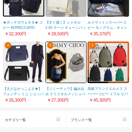
★ボッテガヴェネタ★ コ
【すぐ届く】シャネル
ルイヴィトンスーパーコ
ピー INTRECCIATO
2.55 ラージ チェーンバッ
ピー モノグラム・キャン
Panel Backpac.k★正規品
グ 偽物
バス 旅行鞄アイコニック
￥32,300円
￥28,500円
￥35,370円
★ 21030512
★A37587Y04634C3906
キーポル・バンドリエー
ル 50 M43861
4
5
6
【大人なかっこよさ★】
【ジミーチュウ】編み込
高級ブランドエルメス ス
フェンディ ミニ ショッパ
み クリスタルメッシュバ
ーパーコピー トワル ビバ
ー バッグ 偽物
ッグ コピー BONNYCXZ
ーク バックパック♪6色
￥26,300円
￥27,300円
￥45,300円
7VA547AC9LF0GXN
H083582CKAC​
カテゴリ一覧
ブランド一覧