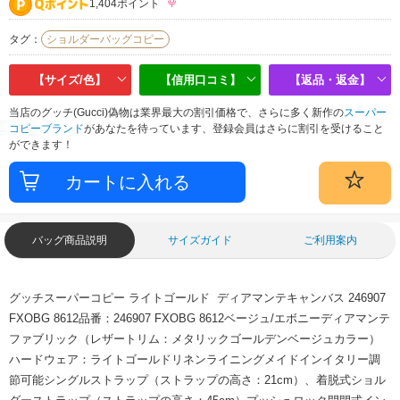
1,404ポイント
タグ：
ショルダーバッグコピー
【サイズ/色】
【信用口コミ】
【返品・返金】
当店のグッチ(Gucci)偽物は業界最大の割引価格で、さらに多く新作の
スーパー
コピーブランド
があなたを待っています、登録会員はさらに割引を受けること
ができます！
バッグ商品説明
サイズガイド
ご利用案内
グッチスーパーコピー ライトゴールド ディアマンテキャンバス 246907
FXOBG 8612品番：246907 FXOBG 8612ベージュ/エボニーディアマンテ
ファブリック（レザートリム：メタリックゴールデンベージュカラー）
ハードウェア：ライトゴールドリネンライニングメイドインイタリー調
節可能シングルストラップ（ストラップの高さ：21cm）、着脱式ショル