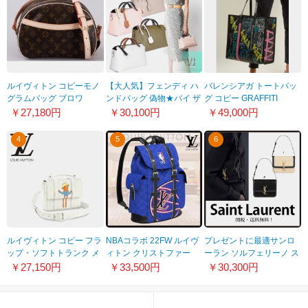
ルイヴィトン コピーモノ
【大人気】フェンディ ハ
バレンシアガ トートバッ
グラムバッグ ブロワ
ンドバッグ 偽物★バイ ザ
グ コピー GRAFFITI
M51221
ウェイ ミディアム レザー
BAZAR SHOPPER バッ
￥27,180円
￥30,100円
￥49,000円
バッグ8BL146 5QJF
グ 8032225
4
5
6
ルイヴィトン コピー フラ
NBAコラボ 22FW ルイヴ
プレゼントに最適サンロ
ップ・ソフトトランク メ
ィトン クリストファー
ーラン ソルフェリーノ ス
ッセンジャー M57407
MM★バックパック コピ
モールサッチェルバッグ
￥27,150円
￥33,500円
￥30,300円
ー M21104
偽物 2色
739139AABR91000