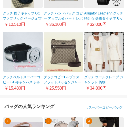
グッチ 帽子キャップ GG
グッチ ハンドバッグ コピ
Alligator Leather☆グッチ
ファブリック ベージュ/ブ
ー アップル＆ハート レポ
時計☆ 偽物ダイヤ アリゲ
ルー 200035 F4CRG
ム パドロック オンライン
ーターレザー 腕時計 レデ
￥10,510円
￥36,100円
￥32,000円
4080
限定 603221 22KCG
ィース♪ YA079306 7900
8928
グッチベルトスーパーコ
グッチコピーGGプラス
グッチ ウールクレープ ジ
ピー GGキャンバス シル
フラットメッセンジャー
ャケット 偽物
バー金具 牛革gu-21
バッグ295257 KGDIG
737474Z8BFO9045
￥15,480円
￥25,550円
￥34,800円
8588
バッグの人気ランキング
→
スーパーコピーバッグ
1
2
3