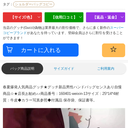
タグ：
ショルダーバッグコピー
【サイズ/色】
【信用口コミ】
【返品・返金】
当店のグッチ(Gucci)偽物は業界最大の割引価格で、さらに多く新作の
スーパー
コピーブランド
があなたを待っています、登録会員はさらに割引を受けること
ができます！
バッグ商品説明
サイズガイド
ご利用案内
春夏爆発人気商品グッチ★グッチ新品男性ハンドバッグセンスあり自慢
商品☆★店長お勧め♪♪商品番号：160401-weixin-13サイズ：25*14*4材
質：牛皮◆カラー写真参照◆付属品 保存袋、保証書等。