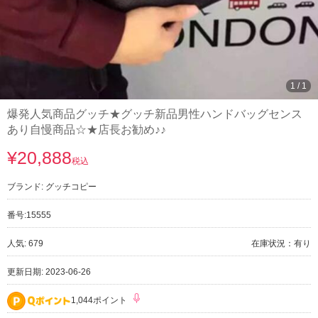
1
/
1
爆発人気商品グッチ★グッチ新品男性ハンドバッグセンス
あり自慢商品☆★店長お勧め♪♪
¥20,888
税込
ブランド:
グッチコピー
番号:
15555
人気: 679
在庫状況：有り
更新日期: 2023-06-26
1,044ポイント