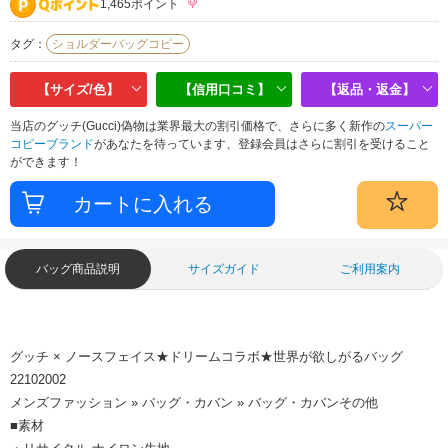
1,465ポイント
タグ：
ショルダーバッグコピー
【サイズ/色】
【信用口コミ】
【返品・返金】
当店のグッチ(Gucci)偽物は業界最大の割引価格で、さらに多く新作の
スーパー
コピーブランド
があなたを待っています、登録会員はさらに割引を受けること
ができます！
バッグ商品説明
サイズガイド
ご利用案内
グッチ × ノースフェイス★ドリームコラボ★世界が欲しがるバッグ
22102002
メンズファッション » バッグ・カバン » バッグ・カバンその他
■素材