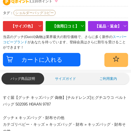
1,110ポイント
タグ：
ショルダーバッグコピー
【サイズ/色】
【信用口コミ】
【返品・返金】
当店のグッチ(Gucci)偽物は業界最大の割引価格で、さらに多く新作の
スーパー
コピーブランド
があなたを待っています、登録会員はさらに割引を受けること
ができます！
バッグ商品説明
サイズガイド
ご利用案内
すぐ届【グッチ キッズバッグ 偽物】[チルドレンズ]ヒグチユウコ ベルト
バッグ 502095 H0AAN 9787
グッチ x キッズバッグ・財布その他
カテゴリベビー・キッズ » キッズバッグ・財布 » キッズバッグ・財布そ