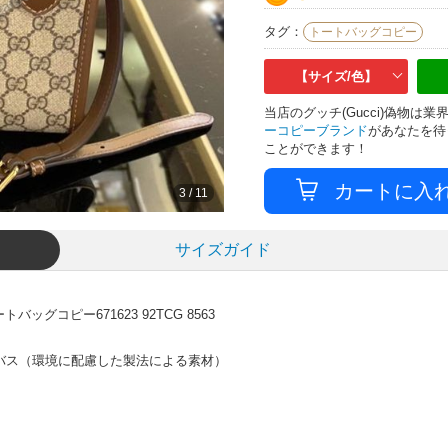
タグ：
トートバッグコピー
【サイズ/色】
当店のグッチ(Gucci)偽物
ーコピーブランド
があなたを待
ことができます！
3
/
11
サイズガイド
グコピー671623 92TCG 8563
ンバス（環境に配慮した製法による素材）