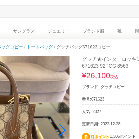
サングラス
ジュエリー
ブランド服
靴
帽
バッグコピー
トートバッグ
グッチバッグ671623コピー
グッチ★インターロッキ
671623 92TCG 8563
¥26,100
税込
ブランド:
グッチコピー
番号:
671623
人気: 2327
更新日期: 2022-12-28
1,305ポイント