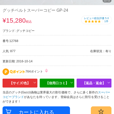
1
/
1
グッチベルトスーパーコピー GP-24
¥15,280
レビュー総合評価 5.0
税込
│
1
件
ブランド:
グッチコピー
番号:
12768
人気: 877
在庫状況：有り
更新日期: 2016-10-14
764ポイント
【サイズ/色】
【信用口コミ】
【返品・返金】
当店のグッチ(Gucci)偽物は業界最大の割引価格で、さらに多く新作の
スーパー
コピーブランド
があなたを待っています、登録会員はさらに割引を受けること
ができます！