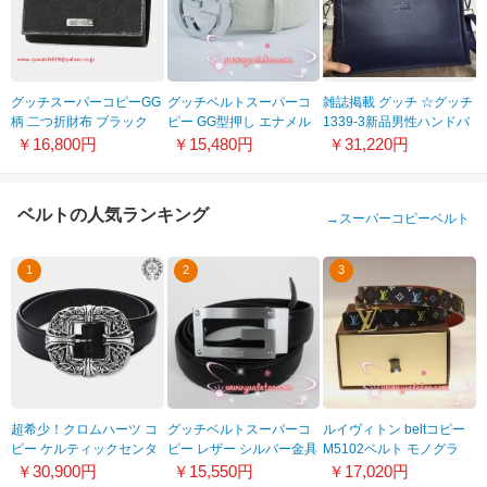
グッチスーパーコピーGG
グッチベルトスーパーコ
雑誌掲載 グッチ ☆グッチ
柄 二つ折財布 ブラック
ピー GG型押し エナメル
1339-3新品男性ハンドバ
154258F40IR1000
シルバー金具 牛革gu-18
ッグ・ビジネスバッグ紳
￥16,800円
￥15,480円
￥31,220円
士必須アイテム！魅力全
開♪♪
ベルトの人気ランキング
→
スーパーコピーベルト
1
2
3
超希少！クロムハーツ コ
グッチベルトスーパーコ
ルイヴィトン beltコピー
ピー ケルティックセンタ
ピー レザー シルバー金具
M5102ベルト モノグラ
ー ベルト 21081819
牛革 gu-52
ム・マルチカラー
￥30,900円
￥15,550円
￥17,020円