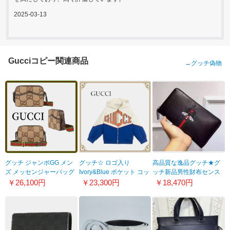
2025-03-13
Gucciコピー関連商品
→
グッチ偽物
グッチ ジャンボGG メン
グッチ☆ ロゴ入り
高品質な逸品グッチ★グ
ズ メッセンジャーバッグ
Ivory&Blue ポケット コッ
ッチ新品男性財布センス
偽物
トン コピーパーカー
あり自慢商品☆★店長お
￥26,100円
￥23,300円
￥18,470円
675891UKMDG2570
21091321
勧め♪♪