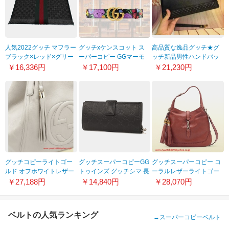
人気2022グッチ マフラー
グッチxケンスコット ス
高品質な逸品グッチ★グ
ブラック×レッド×グリー
ーパーコピー GGマーモ
ッチ新品男性ハンドバッ
ン 全面ロゴ 147351
ント シャイニーバックル
グセンスあり自慢商品
￥16,336円
￥17,100円
￥21,230円
4G704 1166
ベルト 21040811
☆★店長お勧め♪♪
グッチコピーライトゴー
グッチスーパーコピーGG
グッチスーパーコピー コ
ルド オフホワイトレザー
トゥインズ グッチシマ 長
ーラルレザーライトゴー
ショルダーバッグ282309
財布 ブラック
ルド246907 AL90Z 6411
￥27,188円
￥14,840円
￥28,070円
A7M0G 9022
233024AA61N1000
ベルトの人気ランキング
→
スーパーコピーベルト