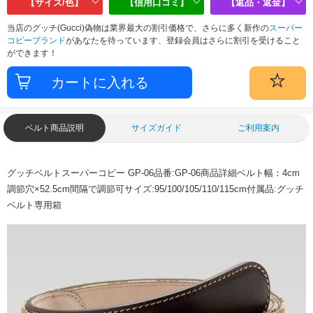
【サイズ/色】
【信用口コミ】
【返品・返金】
当店のグッチ(Gucci)偽物は業界最大の割引価格で、さらに多く新作の
スーパー
コピーブランド
があなたを待っています、登録会員はさらに割引を受けること
ができます！
ベルト商品説明
サイズガイド
ご利用案内
グッチベルトスーパーコピー GP-06品番:GP-06商品詳細ベルト幅：4cm
調節穴×52.5cm間隔で調節可サイズ:95/100/105/110/115cm付属品:グッチ
ベルト専用箱