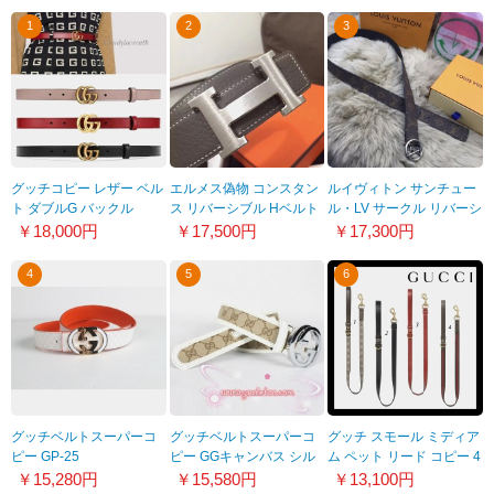
1
2
3
グッチコピー レザー ベル
エルメス偽物 コンスタン
ルイヴィトン サンチュー
ト ダブルG バックル
ス リバーシブル Hベルト
ル・LV サークル リバーシ
201116B148091096
エトゥープ14809109996
ブルM9935U
￥18,000円
￥17,500円
￥17,300円
4
5
6
グッチベルトスーパーコ
グッチベルトスーパーコ
グッチ スモール ミディア
ピー GP-25
ピー GGキャンバス シル
ム ペット リード コピー 4
バー金具 牛革 gu-84
色 6929492ZGHG8367
￥15,280円
￥15,580円
￥13,100円