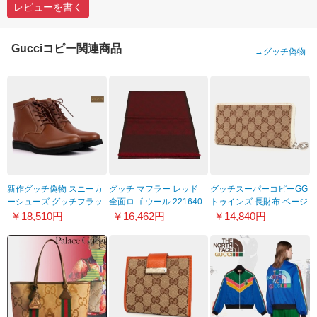
レビューを書く
Gucciコピー関連商品
→
グッチ偽物
新作グッチ偽物 スニーカ
グッチ マフラー レッド
グッチスーパーコピーGG
ーシューズ グッチフラッ
全面ロゴ ウール 221640
トゥインズ 長財布 ベージ
トシューズ GUI-99
4G200 6273
ュ＆アイボリー
￥18,510円
￥16,462円
￥14,840円
233025F4C7N9761