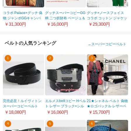
コラボ Palace×グッチ 偽
グッチスーパーコピーGG
グッチ×ノースフェイス
物 ジャンボGGキャンバ
柄 二つ折財布 ベージュ＆
コラボ コットン ジャケッ
ス トートバッグ
オレンジ
ト 673754XJDUE4153
￥31,300円
￥16,000円
￥29,300円
723736FAA078345
212090F4C2G8510
ベルトの人気ランキング
→
スーパーコピーベルト
1
2
3
完売必至！ルイヴィトン
エルメスbeltコピー Hベル
21★シャネル ベルト 偽物
スーパーコピーベルト
ト レザー ブラック×シル
★ロゴバックル レザーベ
LP-33
バー金具エルメス020
ルト
￥18,080円
￥16,060円
￥15,700円
AA7658B0615394305
4
5
6