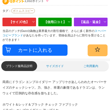
1,032ポイント
タグ：
ボトムスコピー
【サイズ/色】
【信用口コミ】
【返品・返金】
当店のグッチ(Gucci)偽物は業界最大の割引価格で、さらに多く新作の
スーパー
コピーブランド
があなたを待っています、登録会員はさらに割引を受けること
ができます！
ブランド服商品説明
サイズガイド
ご利用案内
両肩にドラゴン エンブロイダリー アップリケがあしらわれたオーバーサ
イズのチェックシャツ。力、強さ、幸運の象徴であるドラゴンは、ラン
ウェイで圧倒的な存在感を放ちました。
ホワイト＆レッド＆ブラック チェック ファブリック