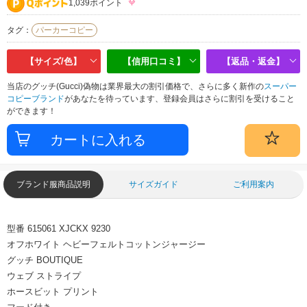
1,039ポイント
タグ：
パーカーコピー
【サイズ/色】
【信用口コミ】
【返品・返金】
当店のグッチ(Gucci)偽物は業界最大の割引価格で、さらに多く新作の
スーパー
コピーブランド
があなたを待っています、登録会員はさらに割引を受けること
ができます！
ブランド服商品説明
サイズガイド
ご利用案内
型番 615061 XJCKX 9230
オフホワイト ヘビーフェルトコットンジャージー
グッチ BOUTIQUE
ウェブ ストライプ
ホースビット プリント