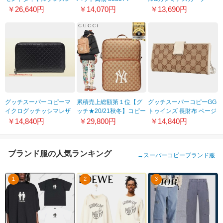
ットウォッチ コピーN級
3HE44 9200
328885 4G830 6460
￥26,640円
￥14,070円
￥13,690円
品YA127504
グッチスーパーコピーマ
累積売上総額第１位【グ
グッチスーパーコピーGG
イクログッチッシマレザ
ッチ★20/21秋冬】コピー
トゥインズ 長財布 ベージ
ー ジップアラウンドウォ
MEDIUM BACKPACK
ュ＆アイボリー
￥14,840円
￥29,800円
￥14,840円
レット322819 BMJ1N
536724 9Y9BX 9573
233024F4C7N9761
1000
ブランド服の人気ランキング
→
スーパーコピーブランド服
1
2
3