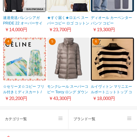
速達発送バレンシアガ
★すぐ届く★ロエベ スー
ディオール カーペンター
PRIDE 22 オーバーサイ
パーコピー ロゴ コットン
パンツ コピー
ズ ロゴTシャツ 偽物 2色
スウェットシャツ
313D183AY519_C585
￥14,000円
￥23,700円
￥19,300円
H664Y14X02
4
5
6
☆セリーヌ☆コピー フリ
モンクレール スーパーコ
ルイヴィトン マリニエー
ル付きミディスカート /
ピー Torcy ロング ダウン
ルボートニットトップ コ
シルクジョーゼット
ジャケット
ピー 1A9XRU
￥20,200円
￥43,300円
￥18,000円
2J316300N.14ML
カテゴリ一覧
ブランド一覧