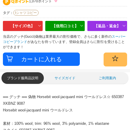
1,070ポイント
タグ：
tシャツコピー
【サイズ/色】
【信用口コミ】
【返品・返金】
当店のグッチ(Gucci)偽物は業界最大の割引価格で、さらに多く新作の
スーパー
コピーブランド
があなたを待っています、登録会員はさらに割引を受けること
ができます！
ブランド服商品説明
サイズガイド
ご利用案内
∞∞ グッチ ∞∞ 偽物 Horsebit wool-jacquard mini ウールドレス☆ 650387
XKBNZ 9087
Horsebit wool-jacquard mini ウールドレス
素材：100% wool; trim: 96% wool, 3% polyamide, 1% elastane