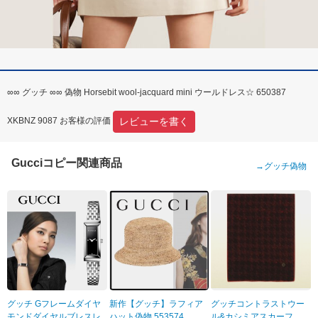
∞∞ グッチ ∞∞ 偽物 Horsebit wool-jacquard mini ウールドレス☆ 650387
レビューを書く
XKBNZ 9087 お客様の評価
Gucciコピー関連商品
→
グッチ偽物
グッチ Gフレームダイヤ
新作【グッチ】ラフィア
グッチコントラストウー
モンドダイヤルブレスレ
ハット偽物 553574
ル&カシミアスカーフ