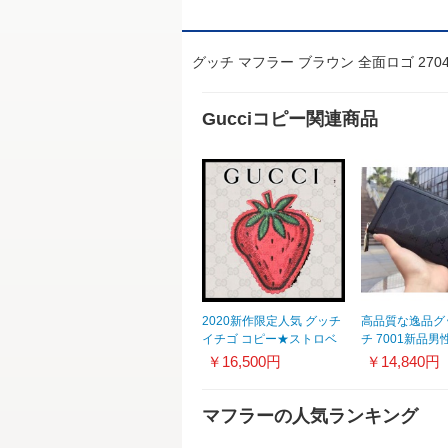
グッチ マフラー ブラウン 全面ロゴ 27049
Gucciコピー関連商品
2020新作限定人気 グッチ
高品質な逸品グ
イチゴ コピー★ストロベ
チ 7001新品
リー コインパース
スあり自慢商品
￥16,500円
￥14,840円
08PAX9035
売中☆★
マフラーの人気ランキング