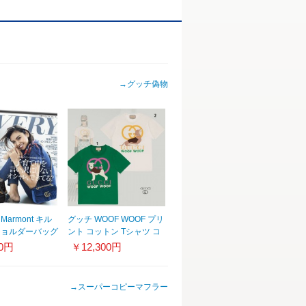
→
グッチ偽物
Marmont キル
グッチ WOOF WOOF プリ
ショルダーバッグ
ント コットン Tシャツ コ
DIT
ピー 717422 XJFM7 9095
00円
￥12,300円
→
スーパーコピーマフラー