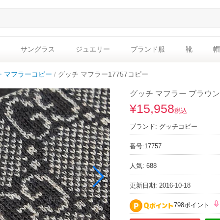
サングラス
ジュエリー
ブランド服
靴
帽
チ マフラーコピー
グッチ マフラー17757コピー
グッチ マフラー ブラウン 全面
¥15,958
税込
ブランド:
グッチコピー
番号:
17757
人気: 688
更新日期: 2016-10-18
798ポイント