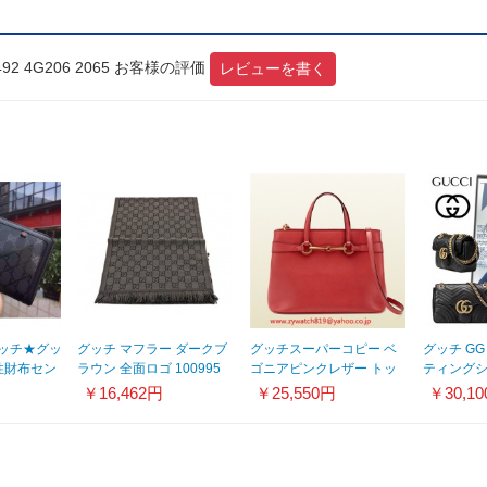
2 4G206 2065 お客様の評価
レビューを書く
ッチ★グッ
グッチ マフラー ダークブ
グッチスーパーコピー ベ
グッチ GG 
男性財布セン
ラウン 全面ロゴ 100995
ゴニアピンクレザー トッ
ティング
☆★絶賛発
48200 1064
プハンドルトート319795
443497DT
￥16,462円
￥25,550円
￥30,1
ARU0T 6620