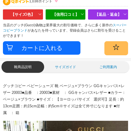
1,038ポイント
【サイズ/色】
【信用口コミ】
【返品・返金】
当店のグッチ(Gucci)偽物は業界最大の割引価格で、さらに多く新作の
スーパー
コピーブランド
があなたを待っています、登録会員はさらに割引を受けること
ができます！
靴商品説明
サイズガイド
ご利用案内
グッチコピー ベビーシューズ 靴 ベージュ×ブラウン GGキャンバス×レ
ザー 20003■品番 ：20003■素材 ： GGキャンバス×レザー ■カラー：
ベージュ×ブラウン ■サイズ： 【ヨーロッパサイズ 選択可】足長：約
13cm足囲：約15cm足幅：約5cm※サイズは全て外寸になります ■付
属 ： 箱