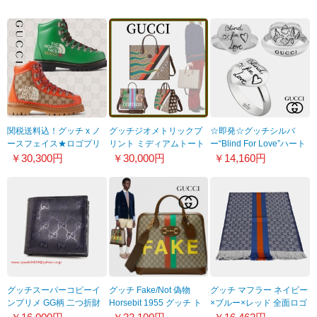
関税送料込！グッチ x ノ
グッチジオメトリックプ
☆即発☆グッチシルバ
ースフェイス★ロゴプリ
リント ミディアムトート
ー“Blind For Love”ハート
ント ブーツ
バッグ
リング YBC499937001
￥30,300円
￥30,000円
￥14,160円
★67991418A407570
674148UQHHG8678
グッチスーパーコピーイ
グッチ Fake/Not 偽物
グッチ マフラー ネイビー
ンプリメ GG柄 二つ折財
Horsebit 1955 グッチ ト
×ブルー×レッド 全面ロゴ
布 ネイビー
ートバッグ
147351 4G704 4268