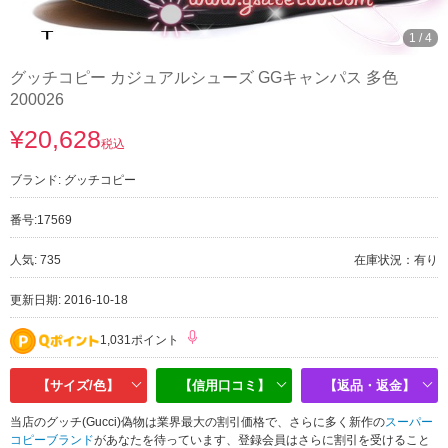
1
/
4
グッチコピー カジュアルシューズ GGキャンパス 多色
200026
¥20,628
税込
ブランド:
グッチコピー
番号:
17569
人気: 735
在庫状況：有り
更新日期: 2016-10-18
1,031ポイント
【サイズ/色】
【信用口コミ】
【返品・返金】
当店のグッチ(Gucci)偽物は業界最大の割引価格で、さらに多く新作の
スーパー
コピーブランド
があなたを待っています、登録会員はさらに割引を受けること