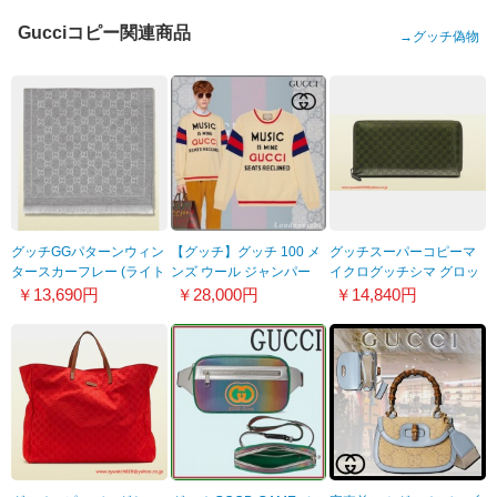
Gucciコピー関連商品
→
グッチ偽物
グッチGGパターンウィン
【グッチ】グッチ 100 メ
グッチスーパーコピーマ
タースカーフレー (ライト
ンズ ウール ジャンパー
イクログッチシマ グロッ
グレー GG)133483
偽物 アイボリー
シーレザー ジップアラウ
￥13,690円
￥28,000円
￥14,840円
3G212 1763
21113005
ンドウォレット307987
AR91R 3371