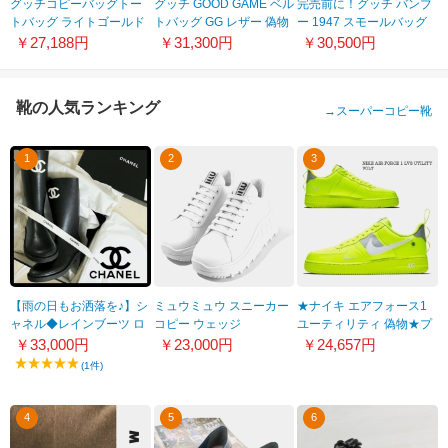
グッチコピーバッグトー
グッチ GOOD GAME ベル
完売前に！グッチ バンブ
トバッグ ライトゴールド
トバッグ GG レザー 偽物
ー 1947 スモールバッグ
スモール282439 KBT1G
574796U37BF8401
ショルダーバッグ 偽物
￥27,188円
￥31,300円
￥30,500円
6464
675797UWBJT8722
靴の人気ランキング
→
スーパーコピー靴
1
2
3
【雨の日もお洒落を♪】シ
ミュウミュウ スニーカー
★ナイキ エアフォース1
ャネル◆レインブーツ ロ
コピー ウェッジ
ユーティリティ 偽物★プ
ング 偽物ブラック
LEATHER WEDGE
レミアムな最新エアフォ
￥33,000円
￥23,000円
￥24,657円
G38355 X56326 94305
SNEAKERS レザーハイ
ース1♪AJ7747-700
(1件)
トップ CON
LOGO201113BA127
4
5
6