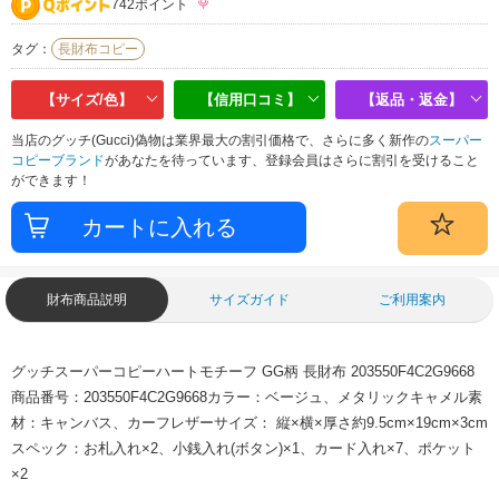
742ポイント
タグ：
長財布コピー
【サイズ/色】
【信用口コミ】
【返品・返金】
当店のグッチ(Gucci)偽物は業界最大の割引価格で、さらに多く新作の
スーパー
コピーブランド
があなたを待っています、登録会員はさらに割引を受けること
ができます！
財布商品説明
サイズガイド
ご利用案内
グッチスーパーコピーハートモチーフ GG柄 長財布 203550F4C2G9668
商品番号：203550F4C2G9668カラー：ベージュ、メタリックキャメル素
材：キャンバス、カーフレザーサイズ： 縦×横×厚さ約9.5cm×19cm×3cm
スペック：お札入れ×2、小銭入れ(ボタン)×1、カード入れ×7、ポケット
×2