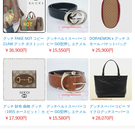
グッチ FAKE NOT コピー
グッチベルトスーパーコ
DORAEMON x グッチ ス
21AW グッチ ボストンバ
ピー GG型押し エナメル
モール バケットバッグ
ッグ 新作 グッチxディズ
ゴールド金具 牛革gu-38
655597 2TYAG 9795
￥36,900円
￥15,550円
￥25,900円
ニー ドナルドダック
5479532GCBG
グッチ 財布 偽物 グッチ
グッチベルトスーパーコ
グッチスーパーコピー マ
〔1955 ホースビット〕カ
ピー GG型押し エナメル
イクログッチスーパーコ
ードケース ウォレット
ゴールド金具 牛革 gu-77
ピーッシマ247209
￥17,900円
￥15,580円
￥28,070円
62188792TCG
BMJAG 1000