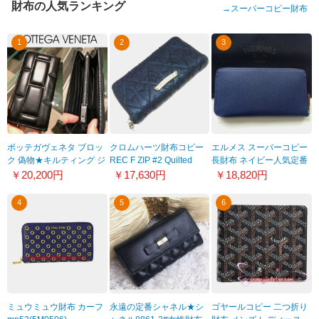
財布の人気ランキング
→
スーパーコピー財布
1
2
3
ボッテガヴェネタ ブロッ
クロムハーツ財布コピー
エルメス スーパーコピー
ク 偽物★キルティング ジ
REC F ZIP #2 Quilted
長財布 ネイビー人気定番
ップアラウンド 長財布
MTLC DK BLUE メタリッ
色ブルーサファイア
￥20,200円
￥17,630円
￥18,820円
593217VB1G18803
クダークブルー/セメタリ
8030910
ーパッチchw20
4
5
6
ミュウミュウ財布 カーフ
永遠の定番シャネル★シ
ゴヤールコピー 二つ折り