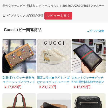
新作グッチコピー 長財布 レディース ラウンド308260 AZA3G 6812ファスナー
レビューを書く
ピンクメタリック お客様の評価
Gucciコピー関連商品
→
グッチ偽物
DISNEY x グッチ 长財布
限定コラボ★ライトン ば
大ヒットグッチ★グッチ
コピー ジップアラウンド
なにゃ x グッチ スニーカ
6709男性財布紳士必須ア
ウォレット 602532
ー コピー★すぐ届く！
イテム！魅力全開♪♪
￥17,820円
￥23,170円
￥15,092円
HWUBM 8559
659408 2SH00 9522