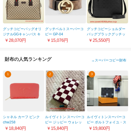
グッチコピーバッグオリ
グッチベルトスーパーコ
グッチコピーショルダー
ジナルGGキャンバス キ
ピー GP-04
バッグブラックグッチッ
ャリーオン ダッフルバッ
シマレザー48 BNX1G
￥28,070円
￥15,076円
￥25,550円
グ153240 F4F5R 9791
1000
財布の人気ランキング
→
スーパーコピー財布
1
2
3
シャネル カーフ ピンク
ルイヴィトン スーパーコ
ルイヴィトンスーパーコ
chw258
ピー ジッピー ウォレッ
ピー ポルトフォイユ・ス
ト ダミエ モザイク 長財
レンダー N60181 二つ折
￥18,840円
￥15,840円
￥19,800円