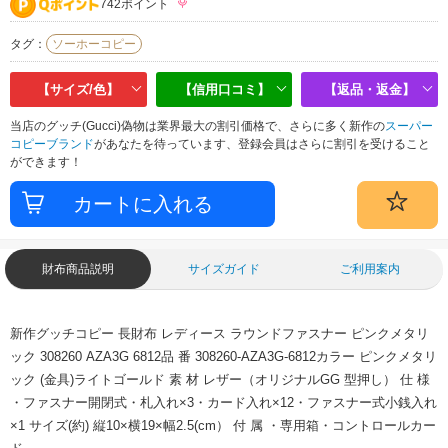
742ポイント
タグ：
ソーホーコピー
【サイズ/色】
【信用口コミ】
【返品・返金】
当店のグッチ(Gucci)偽物は業界最大の割引価格で、さらに多く新作の
スーパー
コピーブランド
があなたを待っています、登録会員はさらに割引を受けること
ができます！
財布商品説明
サイズガイド
ご利用案内
新作グッチコピー 長財布 レディース ラウンドファスナー ピンクメタリ
ック 308260 AZA3G 6812品 番 308260-AZA3G-6812カラー ピンクメタリ
ック (金具)ライトゴールド 素 材 レザー（オリジナルGG 型押し） 仕 様
・ファスナー開閉式・札入れ×3・カード入れ×12・ファスナー式小銭入れ
×1 サイズ(約) 縦10×横19×幅2.5(cm） 付 属 ・専用箱・コントロールカー