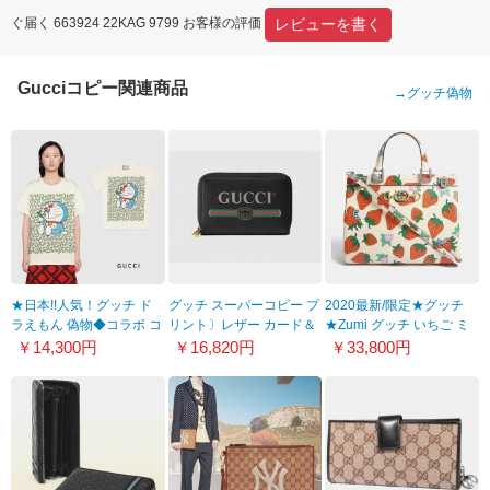
レビューを書く
ぐ届く 663924 22KAG 9799 お客様の評価
Gucciコピー関連商品
→
グッチ偽物
★日本!!人気！グッチ ド
グッチ スーパーコピー プ
2020最新/限定★グッチ
ラえもん 偽物◆コラボ コ
リント〕レザー カード＆
★Zumi グッチ いちご ミ
ットン Tシャツ お花畑柄♪
コインケース 8101005
ディアム コピー トートバ
￥14,300円
￥16,820円
￥33,800円
615044XJDIF 9095
ック 56471408NAX9036