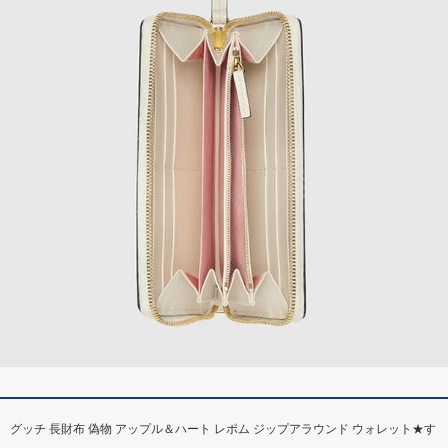
グッチ 長財布 偽物 アップル＆ハート レポム ジップアラウンド ウォレット★す