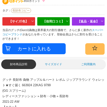
850ポイント
タグ：
長財布コピー
【サイズ/色】
【信用口コミ】
【返品・返金】
当店のグッチ(Gucci)偽物は業界最大の割引価格で、さらに多く新作の
スーパー
コピーブランド
があなたを待っています、登録会員はさらに割引を受けること
ができます！
財布商品説明
サイズガイド
ご利用案内
グッチ 長財布 偽物 アップル＆ハート レポム ジップアラウンド ウォレッ
ト★すぐ届く 663924 22KAG 9799
(GG スプリーム)
レディースファッション » 財布・小物 » 長財布
2021-22 AW