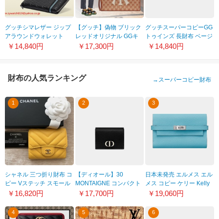
グッチシマレザー ジップ
【グッチ】偽物 ブリック
グッチスーパーコピーGG
アラウンドウォレット
レッドオリジナル GGキ
トゥインズ 長財布 ベージ
308009 A0VBR 1084
ャンバス 21031748
ュ&ブラック
￥14,840円
￥17,300円
￥14,840円
233024F4C7N9769
財布の人気ランキング
→
スーパーコピー財布
1
2
3
シャネル 三つ折り財布 コ
【ディオール】30
日本未発売 エルメス エル
ピー Vステッチ スモール
MONTAIGNE コンパクト
メス コピー ケリー Kelly
ウォレット 20052202
ウォレット S2084OWBH
ロングウォレット 長財布
￥16,820円
￥17,700円
￥19,060円
M900
Bleu H054750CCW0
4
5
6