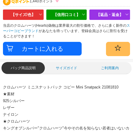
1,440ポイント
【サイズ/色】
【信用口コミ】
【返品・返金】
当店のクロムハーツ(Hearts)偽物は業界最大の割引価格で、さらに多く新作の
ス
ーパーコピーブランド
があなたを待っています、登録会員はさらに割引を受け
ることができます！
バッグ商品説明
サイズガイド
ご利用案内
クロムハーツ ミニスナットパック コピー Mini Snatpack 21081810
★素材
925シルバー
レザー
ナイロン
★クロムハーツ
キングオブシルバー"クロムハーツ"今やその名を知らない若者はいないカ