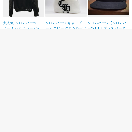
大人気!!クロムハーツ コ
クロムハーツ キャップ コ
クロムハーツ【クロムハ
ピー カシミア フーディ
ーデ コピー クロムハーツ
ーツ】CHプラス ベース
レザーパッチ 20091724
ニット帽 CHロゴ ホワイ
ボールキャップ
￥63,290円
￥17,300円
￥11,010円
トaCHD1
クロムハーツ コピーCH
【クロムハーツ メガネ 偽
クロムハーツスーパーコ
クロス ラウンド メガネ
物】CHROME
ピー 3Button 2Snaps/Star
サングラス ゴールド
HEARTS★定番メガネ★
3ボタン２スナップス/ス
￥17,800円
￥17,200円
￥16,076円
ターブレスレット chb39
バッグの人気ランキング
→
スーパーコピーバッグ