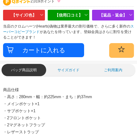
2,019ポイント
【サイズ/色】
【信用口コミ】
【返品・返金】
当店のクロムハーツ(Hearts)偽物は業界最大の割引価格で、さらに多く新作の
ス
ーパーコピーブランド
があなたを待っています、登録会員はさらに割引を受け
ることができます！
バッグ商品説明
サイズガイド
ご利用案内
商品仕様
・高さ：280mm・幅：約225mm・まち：約37mm
・メインポケット×1
・サブポケット×1
・2フロントポケット
・2マグネットフラップ
・レザーストラップ