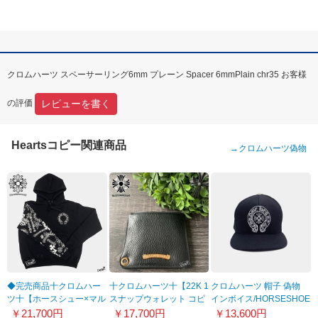
クロムハーツ スペーサーリング6mm プレーン Spacer 6mmPlain chr35 お客様
レビューを書く
の評価
Heartsコピー関連商品
→
クロムハーツ偽物
◆完売商品十クロムハー
十クロムハーツ十【22K 1
クロムハーツ 帽子 偽物
ツ十【ホースシュー×マル
スナップウォレット コピ
インボイス/HORSESHOE
チロゴ】BLACK
ー】◆へビーレザー
キャップ/ホースシュー
￥21,700円
￥17,700円
￥13,600円