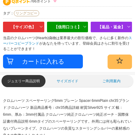
766ポイント
タグ：
リングコピー
【サイズ/色】
【信用口コミ】
【返品・返金】
当店のクロムハーツ(Hearts)偽物は業界最大の割引価格で、さらに多く新作の
ス
ーパーコピーブランド
があなたを待っています、登録会員はさらに割引を受け
ることができます！
ジュエリー商品説明
サイズガイド
ご利用案内
クロムハーツ スペーサーリング6mm プレーン Spacer 6mmPlain chr35
ブラン
ド:クロムハーツ 新品
商品番号：chr35
商品詳細 材質
Silver925
サイズ
幅：
6mm、厚み：3mm
付属品
クロムハーツ純正クロムハーツ純正ポーチ・国際保
証書付
商品説明
6mmタイプのスペーサーリングです。
外周には何も彫られてい
ないプレーンタイプ。
クロムハーツの良質なスターリングシルバーの素材感の