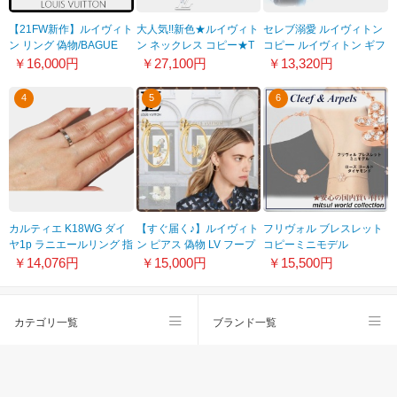
【21FW新作】ルイヴィト
大人気!!新色★ルイヴィト
セレブ溺愛 ルイヴィトン
ン リング 偽物/BAGUE
ン ネックレス コピー★T
コピー ルイヴィトン ギフ
YOU AND ME 2連リング
シャツに合う かっこいい
トにも フェミニンなピア
￥16,000円
￥27,100円
￥13,320円
M00319
パステル ネックレス
ス Q96667
MP2850
4
5
6
カルティエ K18WG ダイ
【すぐ届く♪】ルイヴィト
フリヴォル ブレスレット
ヤ1p ラニエールリング 指
ン ピアス 偽物 LV フープ
コピーミニモデル
輪 B40587 新品
エクリプス M00774
VCARP7RD00
￥14,076円
￥15,000円
￥15,500円
カテゴリ一覧
ブランド一覧
スーパーコピー
会社概要