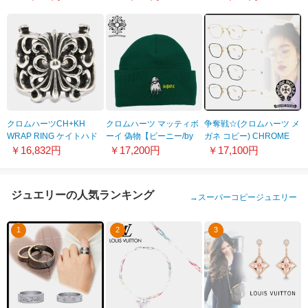
21102025
21110804
21061108
クロムハーツCH+KH
クロムハーツ マッティボ
争奪戦☆(クロムハーツ メ
WRAP RING ケイトハド
ーイ 偽物【ビーニー/by
ガネ コピー) CHROME
ソンモデル Wラップリン
MATTY BOY】◆GREEN
HEARTS★注目商品★
￥16,832円
￥17,200円
￥17,100円
グ chr76
注目のコラボアイテム！
21062413
ジュエリーの人気ランキング
→
スーパーコピージュエリー
1
2
3