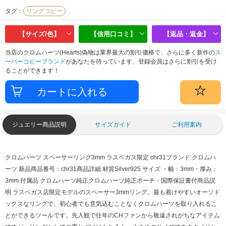
タグ：
リングコピー
【サイズ/色】
【信用口コミ】
【返品・返金】
当店のクロムハーツ(Hearts)偽物は業界最大の割引価格で、さらに多く新作の
ス
ーパーコピーブランド
があなたを待っています、登録会員はさらに割引を受け
ることができます！
ジュエリー商品説明
サイズガイド
ご利用案内
クロムハーツ スペーサーリング3mm ラスベガス限定 chr31
ブランド:クロムハ
ーツ 新品
商品番号：chr31
商品詳細 材質
Silver925
サイズ
・幅：3mm・厚み：
3mm
付属品
クロムハーツ純正クロムハーツ純正ポーチ・国際保証書付
商品説
明
ラスベガス店限定モデルのスペーサー3mmリング。最も着けやすいオーソド
ックスなリングで、初心者でも意気込むことなくクロムハーツを取り入れるこ
とができるツールです。
先入観で往年のCHファンから敬遠されがちなアイテム