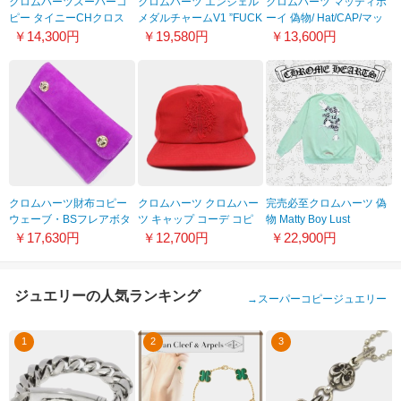
クロムハーツスーパーコ
クロムハーツ エンジェル
クロムハーツ マッティボ
ピー タイニーCHクロス
メダルチャームV1 ”FUCK
ーイ 偽物/ Hat/CAP/マッ
フープイヤリング(ピア
YOU” ペンダント チェー
ティボーイ/チョンパー
￥14,300円
￥19,580円
￥13,600円
ス)chpi08
ン付 ネックレスchp17
21061111
クロムハーツ財布コピー
クロムハーツ クロムハー
完売必至クロムハーツ 偽
ウェーブ・BSフレアボタ
ツ キャップ コーデ コピ
物 Matty Boy Lust
ン・バイオレットウォレ
ー 高級シルクキャップダ
Crewneck Sweatshirt 関
￥17,630円
￥12,700円
￥22,900円
ット Wave Wallet Violet
ガー刺繍レッドaCHA9
税込
Nubuck chw07w/BSFleur
Buttons chw07
ジュエリーの人気ランキング
→
スーパーコピージュエリー
1
2
3