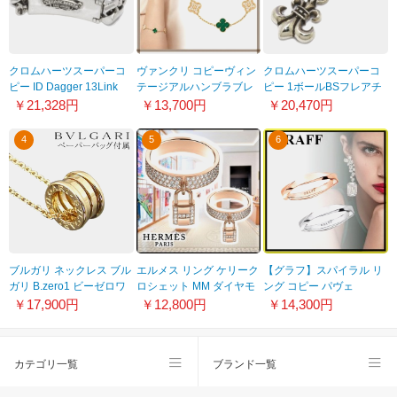
クロムハーツスーパーコ
ヴァンクリ コピーヴィン
クロムハーツスーパーコ
ピー ID Dagger 13Link
テージアルハンブラブレ
ピー 1ボールBSフレアチ
Classic Chain Bracelet ID
スレット5モチーフ
ャーム ペンダント チェー
￥21,328円
￥13,700円
￥20,470円
ダガー13リンククラシッ
VCARO7GQ00
ン付 ネックレスchp11
クチェーンブレスレット
4
5
6
chb19
ブルガリ ネックレス ブル
エルメス リング ケリーク
【グラフ】スパイラル リ
ガリ B.zero1 ビーゼロワ
ロシェット MM ダイヤモ
ング コピー パヴェ
ン イエローゴールド ペン
ンド ピンク偽物
w230401405
￥17,900円
￥12,800円
￥14,300円
ダントトップ CN851263-
H220657B
CL850524 チェーン＆ペ
ンダントトップセッ
カテゴリ一覧
ブランド一覧