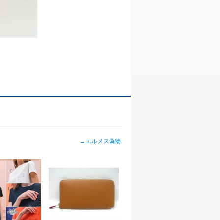
→
エルメス偽物