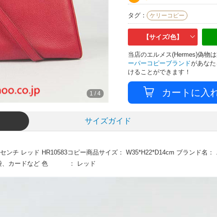
タグ：
ケリーコピー
【サイズ/色】
当店のエルメス(Hermes)
ーパーコピーブランド
があなた
けることができます！
1
/
4
サイズガイド
ンチ レッド HR10583コピー商品サイズ： W35*H22*D14cm ブランド
 保存袋、カードなど 色 ： レッド