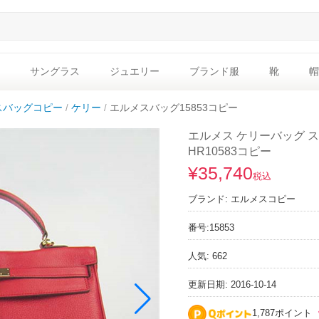
サングラス
ジュエリー
ブランド服
靴
帽
スバッグコピー
ケリー
エルメスバッグ15853コピー
エルメス ケリーバッグ 
HR10583コピー
¥35,740
税込
ブランド:
エルメスコピー
番号:
15853
人気: 662
更新日期: 2016-10-14
1,787ポイント