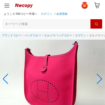
ようこそ NWコピー市場へ
ログイン
/
会員登録
ブランドコピー
バッグコピー
エルメスバッグコピー
エヴリン
エルメスバッ