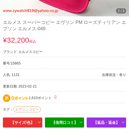
3
/
3
エルメス スーパーコピー エヴリン PM ローズティリアン エ
プソン エルメス-049
¥32,200
税込
ブランド:
エルメスコピー
番号:
15865
人気: 1131
在庫状況：有り
更新日期: 2023-02-21
1,610ポイント
タグ：
エヴリンコピー
【サイズ/色】
【信用口コミ】
【返品・返金】