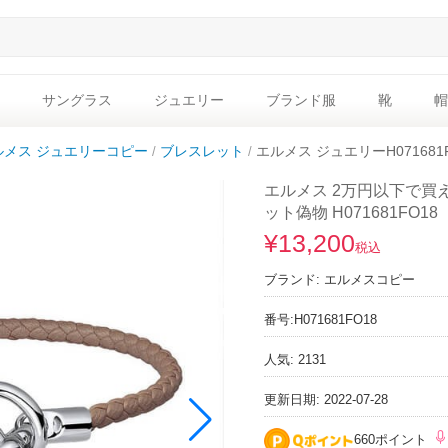
サングラス
ジュエリー
ブランド服
靴
帽
ルメス ジュエリーコピー
ブレスレット
エルメス ジュエリーH071681
エルメス 2万円以下で買え
ット偽物 H071681FO18
¥13,200
税込
ブランド:
エルメスコピー
番号:
H071681FO18
人気: 2131
更新日期: 2022-07-28
660ポイント