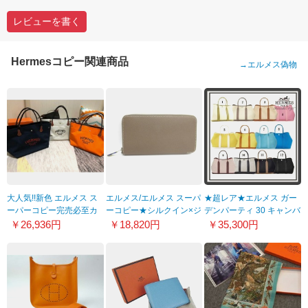
レビューを書く
Hermesコピー関連商品
→
エルメス偽物
大人気!!新色 エルメス ス
エルメス/エルメス スーパ
★超レア★エルメス ガー
ーパーコピー完売必至カ
ーコピー★シルクイン×ジ
デンパーティ 30 キャンバ
ヴァリエバッグ トート オ
ップ長財布×エトープ
ス コピー 12色22042611
￥26,936円
￥18,820円
￥35,300円
レンジ H060752CAAD
8030911