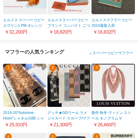
エルメス スーパーコピー
エルメススーパーコピー
エルメスマフラーコピー
エヴリン1 PM オレンジ
ブランド コンパクト 二つ
2015最新入荷
エプソン エルメス-053
折り財布トリヨンクレマ
HMS2015011 デジタルプ
￥32,200円
￥18,820円
￥16,832円
ンス ライトブルー
リントロングマフラー
HR15345
100%実物図撮影
マフラーの人気ランキング
→
スーパーコピーマフラー
1
2
3
2019-20"Automne-
グッチ★GGウール ラメ
新作 秋冬 ヴィトン スト
Hiver"シャネル/18B シャ
ジャカード スカーフ/マフ
ール モノグラム V
ネルも マフラー コピー
ラー コピー★すぐ届く
FOURRURE ファー
￥25,910円
￥21,300円
￥26,660円
【Orylag Echarpes】
598993 3GC15
M78698
9112837
4
5
6