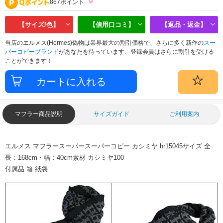
867ポイント
【サイズ/色】
【信用口コミ】
【返品・返金】
当店のエルメス(Hermes)偽物は業界最大の割引価格で、さらに多く新作の
スー
パーコピーブランド
があなたを待っています、登録会員はさらに割引を受ける
ことができます！
マフラー商品説明
サイズガイド
ご利用案内
エルメス マフラースーパースーパーコピー カシミヤ hr15045
サイズ 全
長：168cm・幅：40cm
素材 カシミヤ100
付属品 箱 紙袋