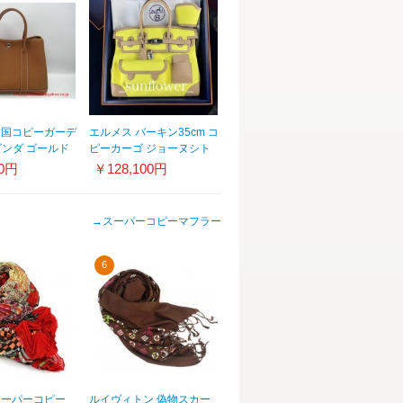
韓国コピーガーデ
エルメス バーキン35cm コ
ゴンダ ゴールド
ピーカーゴ ジョーヌシト
49
ロン×チャイ/S金具
00円
￥128,100円
→
スーパーコピーマフラー
6
スーパーコピー
ルイヴィトン 偽物スカー