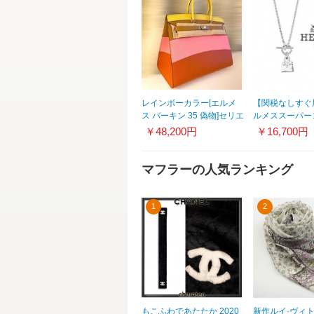
レインボーカラー[エルメ
【関税なしすぐ
ス バーキン 35 偽物]セリエ
ルメススーパー
レインボー/エプソン/シル
ーキン ペンダ
￥48,200円
￥16,700円
バー金具 21070623
H104425B00
マフラーの人気ランキング
1
2
もこふわであたたか 2020
新作ルイ·ヴィ