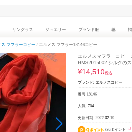
サングラス
ジュエリー
ブランド服
靴
帽
メス マフラーコピー
エルメス マフラー18146コピー
エルメスマフラーコピー エ
HMS2015002 シルク
¥14,510
税込
ブランド:
エルメスコピー
番号:
18146
人気: 704
更新日期: 2022-02-19
726ポイント