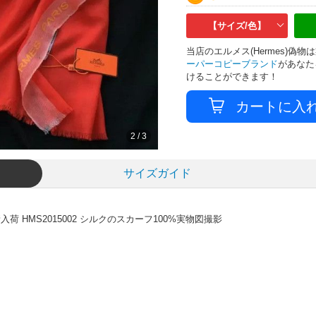
【サイズ/色】
当店のエルメス(Hermes)
ーパーコピーブランド
があなた
けることができます！
3
/
3
サイズガイド
荷 HMS2015002 シルクのスカーフ100%実物図撮影