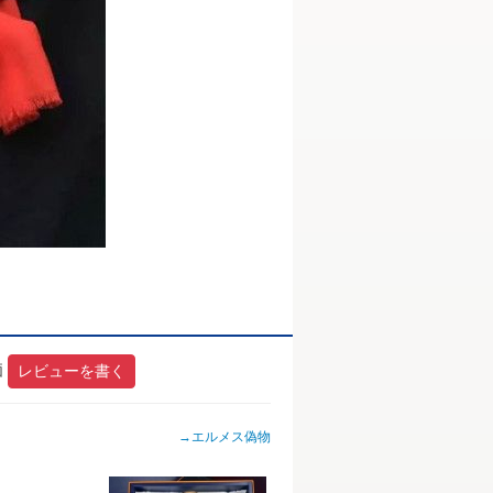
価
レビューを書く
→
エルメス偽物