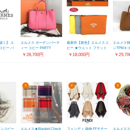
届く】 エ
エルメス ガーデンパーテ
最新作【新色】エルメスコ
エルメス
コピー バ
ィー コピー PARTY
ピー ★ウェット フラット
ンTPMネ
ント
TPM30 ローズアザレ
ポーチ＆クラッチ
エルメスB
￥28,700円
￥18,000円
￥29,7
1820111327
★MM201012005
3
4
5
トンコピー
エルメス★Blanket Check
フェンディ 偽物 FFモチー
エルメス