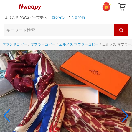
ようこそ NWコピー市場へ
ログイン
/
会員登録
ブランドコピー
マフラーコピー
エルメス マフラーコピー
エルメス マフラー1