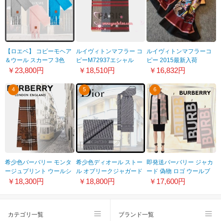
【ロエベ】 コピーモヘア
ルイヴィトンマフラー コ
ルイヴィトンマフラーコ
＆ウール スカーフ 3色
ピーM72937エシャル
ピー 2015最新入荷
61227580
プ・ラベルズ ルージュ
M73425 デジタルプリン
￥23,800円
￥18,510円
￥16,832円
トロングマフラー 100%
実物図撮影
4
5
6
希少色バーバリー モンタ
希少色ディオール ストー
即発送バーバリー ジャカ
ージュプリント ウールシ
ル オブリークジャガード
ード 偽物 ロゴ ウールブ
ルクスカーフ 偽物
偽物
レンド スカーフ 3色
￥18,300円
￥18,800円
￥17,600円
80638221
32DOB301I130_C525
80640121
カテゴリ一覧
ブランド一覧