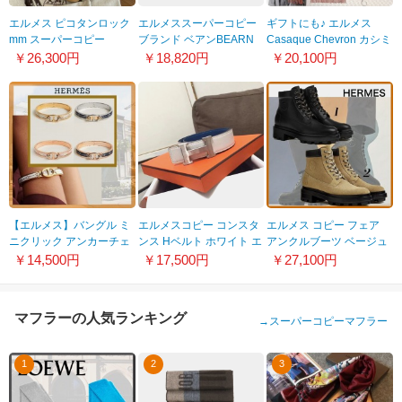
エルメス ピコタンロック
エルメススーパーコピー
ギフトにも♪ エルメス
mm スーパーコピー
ブランド ベアンBEARN
Casaque Chevron カシミ
PM18 エクラ セサミ ライ
ベアンW財布 エトープ
ヤ マフラー H259065S
￥26,300円
￥18,820円
￥20,100円
ム sesame
シェーブル HER-105
lime1820111322
【エルメス】バングル ミ
エルメスコピー コンスタ
エルメス コピー フェア
ニクリック アンカーチェ
ンス Hベルト ホワイト エ
アンクルブーツ ベージュ
ーン 偽物22051604
プソン148091099905
2色 H222968ZHBK400
￥14,500円
￥17,500円
￥27,100円
マフラーの人気ランキング
→
スーパーコピーマフラー
1
2
3