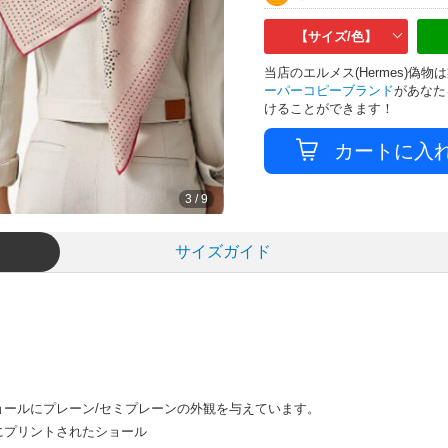
【サイズ/色】
当店のエルメス(Hermes)
ーパーコピーブランド
があなた
けることができます！
3
/
9
サイズガイド
ールにプレーン/セミプレーンの外観を与えています。
にプリントされたショール