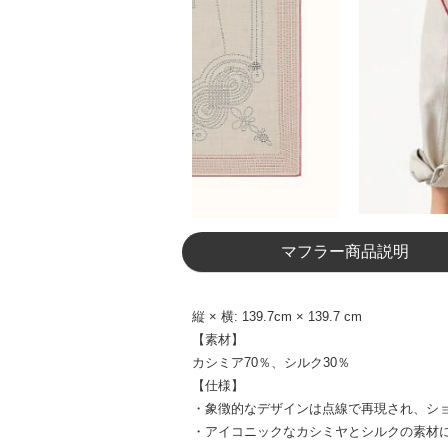
マフラー商品説明
縦 × 横: 139.7cm × 139.7 cm
【素材】
カシミア70％、シルク30％
【仕様】
・象徴的なデザインは点線で再現され、ショ
・アイコニックなカシミヤとシルクの素材