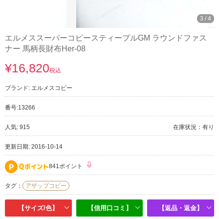
3
/
4
エルメススーパーコピースティープルGM ラウンドファス
ナー 馬柄長財布Her-08
¥16,820
税込
ブランド:
エルメスコピー
番号:
13266
人気: 915
在庫状況：有り
更新日期: 2016-10-14
841ポイント
タグ：
アザップコピー
【サイズ/色】
【信用口コミ】
【返品・返金】