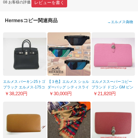
レビューを書く
08 お客様の評価
Hermesコピー関連商品
→
エルメス偽物
エルメス バーキン25トゴ
【３色】エルメス ショル
エルメススーパーコピー
ブラック エルメス-175コ
ダーバッグ シティスライ
ブランド ドゴン GM ピン
ピー
ド クロスバッグ コピー
ク トゴ HER-004
￥38,220円
￥30,000円
￥21,820円
H078614CKAA