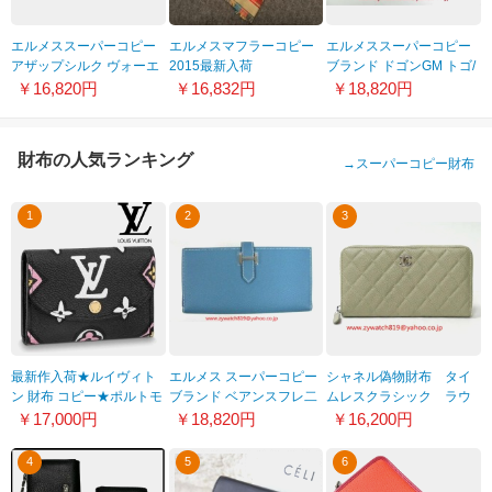
エルメススーパーコピー
エルメスマフラーコピー
エルメススーパーコピー
アザップシルク ヴォーエ
2015最新入荷
ブランド ドゴンGM トゴ/
プソン×シルク/ゴールド
HMS2015021 デジタルプ
ルビー/エトープHER-027
￥16,820円
￥16,832円
￥18,820円
Her-19
リントロングマフラー
100%実物図撮影
財布の人気ランキング
→
スーパーコピー財布
1
2
3
最新作入荷★ルイヴィト
エルメス スーパーコピー
シャネル偽物財布 タイ
ン 財布 コピー★ポルトモ
ブランド ベアンスフレ二
ムレスクラシック ラウ
ネ・ロザリ・レオパード
つ折長財布ヴォーエプソ
ンドジップ長財布 エレ
￥17,000円
￥18,820円
￥16,200円
柄 財布 M80755 新作
ン/ブルージーンHER-075
ファントグレー A49137
4
5
6