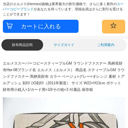
当店のエルメス(Hermes)偽物は業界最大の割引価格で、さらに多く新作の
スー
パーコピーブランド
があなたを待っています、登録会員はさらに割引を受ける
ことができます！
財布商品説明
サイズガイド
ご利用案内
エルメススーパーコピースティープルGM ラウンドファスナー 馬柄長財
布Her-08ブランド名 エルメス（エルメス） 商品名 スティープルGM ラウ
ンドファスナー 馬柄長財布 カラー ベージュ×グレー×オレンジ 素材 トア
ルアッシュ 刻印 □O刻印（2011年製造） サイズ W22×H13cm ポケット
財布用小銭入×1/カード用×10/その他×3 付属品 保存箱