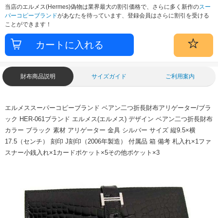
当店のエルメス(Hermes)偽物は業界最大の割引価格で、さらに多く新作の
スー
パーコピーブランド
があなたを待っています、登録会員はさらに割引を受ける
ことができます！
財布商品説明
サイズガイド
ご利用案内
エルメススーパーコピーブランド ベアン二つ折長財布アリゲーター/ブラ
ック HER-061ブランド エルメス(エルメス) デザイン ベアン二つ折長財布
カラー ブラック 素材 アリゲーター 金具 シルバー サイズ 縦9.5×横
17.5（センチ） 刻印 J刻印（2006年製造） 付属品 箱 備考 札入れ×1ファ
スナー小銭入れ×1カードポケット×5その他ポケット×3