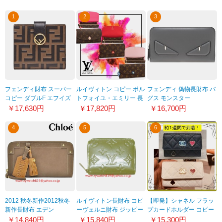
1
2
3
フェンディ財布 スーパー
ルイヴィトン コピー ポル
フェンディ 偽物長財布 バ
コピー ダブルF エフイズ
トフォイユ・エミリー 長
グス モンスター
ロゴ 折財布 8M0386
財布 モノグラム
7M021043 グレー
￥17,630円
￥17,820円
￥16,700円
A659
M62941/M63895
4
5
6
2012 秋冬新作2012秋冬
ルイヴィトン長財布 コピ
【即発】シャネル フラッ
新作長財布 エデン
ーヴェルニ財布 ジッピー
プカードホルダー コピー
3p0720 -311-063
コインパース ヴェールア
AP3083 B09768 94305
￥14,840円
￥15,840円
￥15,300円