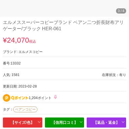
3
/
4
エルメススーパーコピーブランド ベアン二つ折長財布アリ
ゲーター/ブラック HER-061
¥24,070
税込
ブランド:
エルメスコピー
番号:
13332
人気: 1581
在庫状況：有り
更新日期: 2023-02-28
1,204ポイント
タグ：
ベアンコピー
【サイズ/色】
【信用口コミ】
【返品・返金】