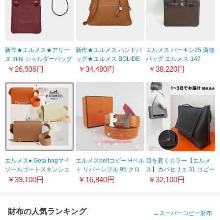
新作★エルメス★アリー
新作★エルメス ハンドバ
エルメス バーキン25 偽物
ヌ mini ショルダーバッグ
ッグ★エルメス BOLIDE
バッグ エルメス-147
9031201
31★ゴールド(ブラウン)
￥26,936円
￥34,480円
￥38,220円
H029812CK37
エルメス● Geta bagマイ
エルメスbeltコピー Hベル
目を惹くカラー【エルメ
ソールゴートスキンショ
ト リバーシブル 95 クロ
ス】カバセリエ 31 コピー
ルダー w22111701
コ型押し エルメス029
トートバッグ
￥39,100円
￥16,840円
￥32,100円
H082201CA89
財布の人気ランキング
→
スーパーコピー財布