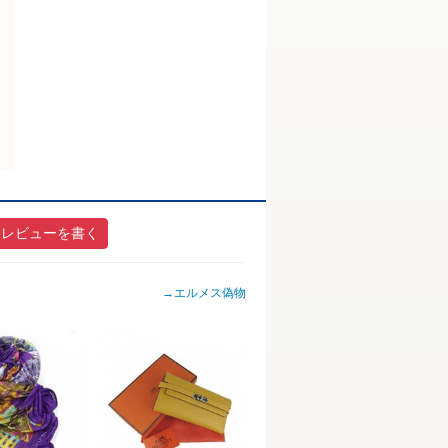
レビューを書く
→
エルメス偽物