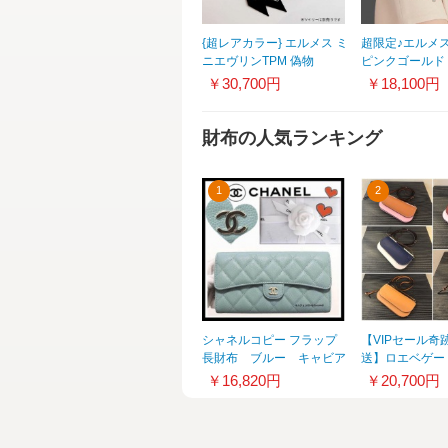
{超レアカラー} エルメス ミ
超限定♪エルメス《
ニエヴリンTPM 偽物
ピンクゴールド
EvelyneTPM エヴリンミニ
ットコピーH109
￥30,700円
￥18,100円
ナタ 210070606
00SH
財布の人気ランキング
1
2
シャネルコピー フラップ
【VIPセール奇
長財布 ブルー キャビア
送】ロエベゲー
スキン 20050506
トウォレット113.
￥16,820円
￥20,700円
ーパーコピー