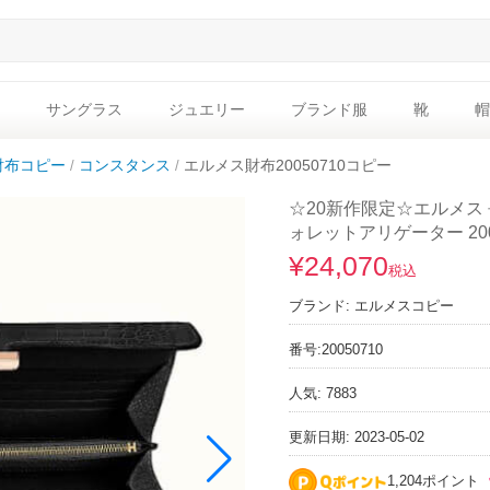
サングラス
ジュエリー
ブランド服
靴
帽
財布コピー
コンスタンス
エルメス財布20050710コピー
☆20新作限定☆エルメス 
ォレットアリゲーター 200
¥24,070
税込
ブランド:
エルメスコピー
番号:
20050710
人気: 7883
更新日期: 2023-05-02
1,204ポイント