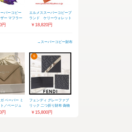
スーパーコピー
エルメススーパーコピーブ
ザー マフラー
ランド ケリーウォレット
R12596
イエロー HR12033
10円
￥18,820円
→
スーパーコピー財布
6
ガ ペーパー ミ
フェンディ グレーファブ
ット／ベージュ
リック 二つ折り財布 偽物
布 8091901
7M0169AJF9F06HW
20円
￥15,800円