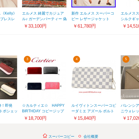
Kelly》
エルメス 綺麗でカジュア
新作 エルメス スーパーコ
エルメス
 ブレスレ
ル♪ ガーデンパーティー 偽
ピー レザージャケット
シルクギャ
500B
物☆ Garden Party36
100％ラムスキン 無地 2カ
バーブル H
￥33,100円
￥61,780円
￥14,5
H069576CKBF
ラー H1E1220D38G34
3
4
5
跡！即発
☆カルティエ☆ HAPPY
ルイヴィトンスーパーコピ
バレンシア
トポシェッ
BIRTHDAY コピージップ
ーダミエ アズール ポルト
ニウォレ
54.Z68ス
ウォレットLkd39
フォイユアンソリット 長
折りたたみ財
￥18,700円
￥15,840円
￥17,0
財布 N63072
スーパーコピー
会社概要