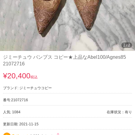
2
/
2
ジミーチュウ パンプス コピー★上品なAbel100/Agnes85
21072716
¥20,400
税込
ブランド:
ジミーチュウコピー
番号:
21072716
人気: 1084
在庫状況：有り
更新日期: 2021-11-15