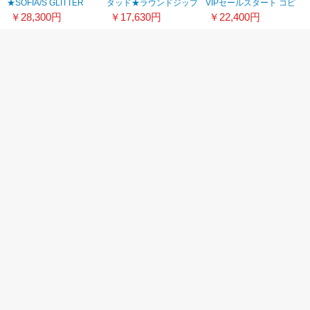
★SOFIA/S GLITTER
タッド★ラウンドジップ
VIPセールスタート コピ
LEATHER★21072725
長財布★関送込★2018-
ー≫日本完売
￥28,300円
￥17,630円
￥22,400円
19AW 8070607
JOEZIE/BLACK21111001
素敵なジミーチュウ マイ
【21SS新作】ジミーチュ
超希少！ジミーチュウ コ
クロ Bon Bon バケットバ
ウ偽物／MARK レザーウ
ピー ダイヤモンドソフト
ッグ 偽物 ロゴ 3色
ォレット 21060921
ホーボー S バッグ 3色
￥26,500円
￥15,200円
￥30,800円
(1件)
靴の人気ランキング
→
スーパーコピー靴
1
2
3