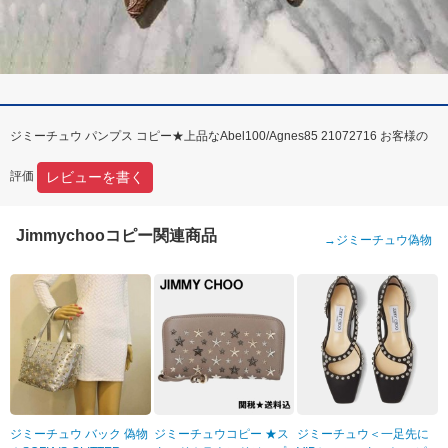
ジミーチュウ パンプス コピー★上品なAbel100/Agnes85 21072716 お客様の
レビューを書く
評価
Jimmychooコピー関連商品
→
ジミーチュウ偽物
ジミーチュウ バック 偽物
ジミーチュウコピー ★ス
ジミーチュウ＜一足先に