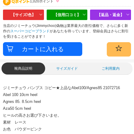
1,020ポイント
【サイズ/色】
【信用口コミ】
【返品・返金】
当店のジミーチュウ(Jimmychoo)偽物は業界最大の割引価格で、さらに多く新
作の
スーパーコピーブランド
があなたを待っています、登録会員はさらに割引
を受けることができます！
靴商品説明
サイズガイド
ご利用案内
ジミーチュウ パンプス コピー★上品なAbel100/Agnes85 21072716
Abel 100 10cm heel
Agnes 85. 8.5cm heel
Aza50 5cm heel
ヒールの高さお選び下さいませ。
素材 レース
お色 パウダーピンク