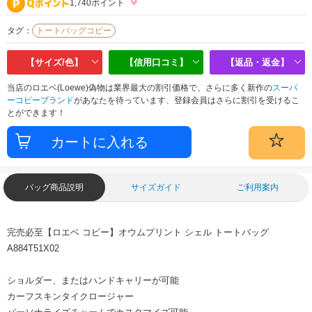
1,740ポイント
タグ：
トートバッグコピー
【サイズ/色】
【信用口コミ】
【返品・返金】
当店のロエベ(Loewe)偽物は業界最大の割引価格で、さらに多く新作の
スーパ
ーコピーブランド
があなたを待っています、登録会員はさらに割引を受けるこ
とができます！
バッグ商品説明
サイズガイド
ご利用案内
完売必至【ロエベ コピー】オウムプリント シェル トートバッグ
A884T51X02
ショルダー、またはハンドキャリーが可能
カーフスキンタイクロージャー