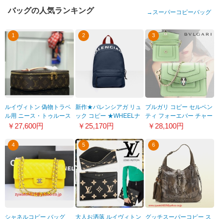
バッグの人気ランキング
→
スーパーコピーバッグ
1
2
3
ルイヴィトン 偽物トラベ
新作★バレンシアガ リュ
ブルガリ コピー セルペン
ル用 ニース・トゥルース
ック コピー ★WHEELナ
ティ フォーエバー チャー
ビジュー M43449
イロンロゴバックパック
ム28C562
￥27,600円
￥25,170円
￥28,100円
S 565798HPG1X1090
4
5
6
シャネルコピー バッグ
大人お洒落 ルイヴィトン
グッチスーパーコピー ス