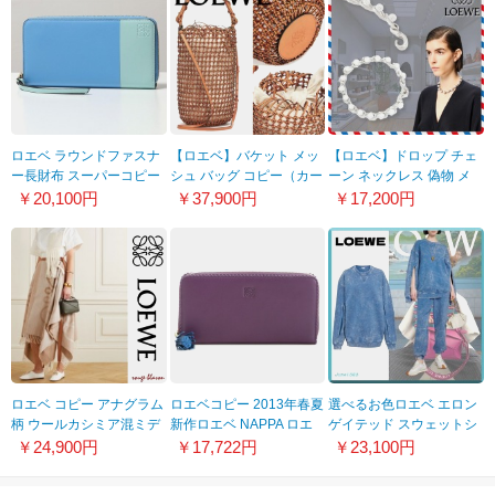
ロエベ ラウンドファスナ
【ロエベ】バケット メッ
【ロエベ】ドロップ チェ
ー長財布 スーパーコピー
シュ バッグ コピー（カー
ーン ネックレス 偽物 メ
109.N10.F13 アナグラム
フスキン）21041605
タル＆クリスタル
￥20,100円
￥37,900円
￥17,200円
J646241X11
ロエベ コピー アナグラム
ロエベコピー 2013年春夏
選べるお色ロエベ エロン
柄 ウールカシミア混ミデ
新作ロエベ NAPPA ロエ
ゲイテッド スウェットシ
ィスカート 21031012
ベナッパ ラウンドファス
ャツ 偽物 S540Y24X12
￥24,900円
￥17,722円
￥23,100円
ナー長財布 182N81F13
0004 6100 パープル