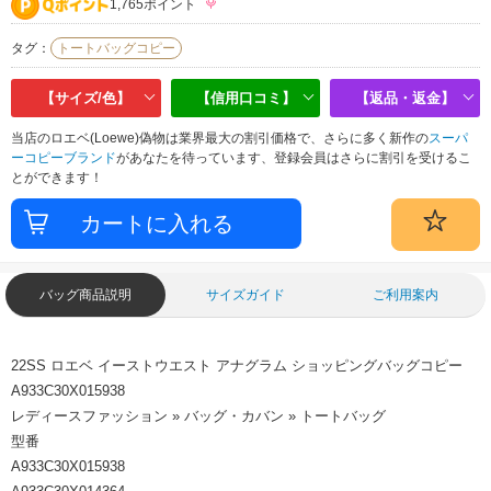
1,765ポイント
タグ：
トートバッグコピー
【サイズ/色】
【信用口コミ】
【返品・返金】
当店のロエベ(Loewe)偽物は業界最大の割引価格で、さらに多く新作の
スーパ
ーコピーブランド
があなたを待っています、登録会員はさらに割引を受けるこ
とができます！
バッグ商品説明
サイズガイド
ご利用案内
22SS ロエベ イーストウエスト アナグラム ショッピングバッグコピー
A933C30X015938
レディースファッション » バッグ・カバン » トートバッグ
型番
A933C30X015938