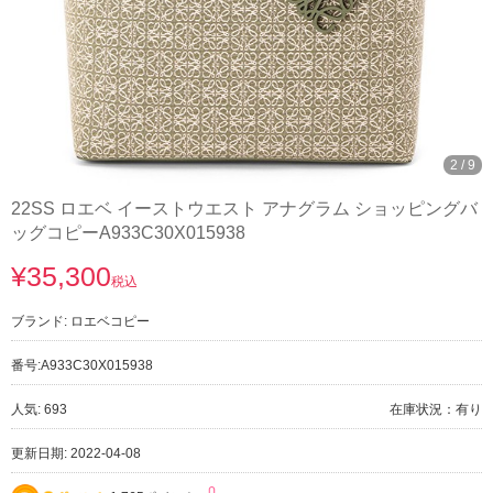
2
/
9
22SS ロエベ イーストウエスト アナグラム ショッピングバ
ッグコピーA933C30X015938
¥35,300
税込
ブランド:
ロエベコピー
番号:
A933C30X015938
人気: 693
在庫状況：有り
更新日期: 2022-04-08